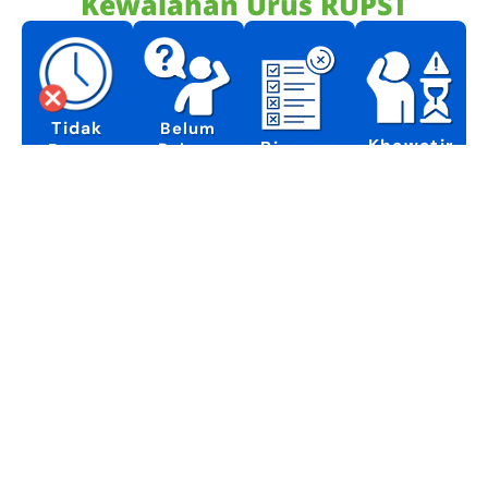
Kewalahan Urus RUPST
Tidak
Belum
Khawatir
Bingung
Paham
Punya
Ada
Kelengkapan
Alur
Waktu
Kendala
Pelaporannya
Dokumen
Pelaporan
Pelaporan
RUPST
Percayakan