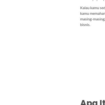
Kalau kamu sed
kamu memahami
masing-masing,
bisnis.
Apa I