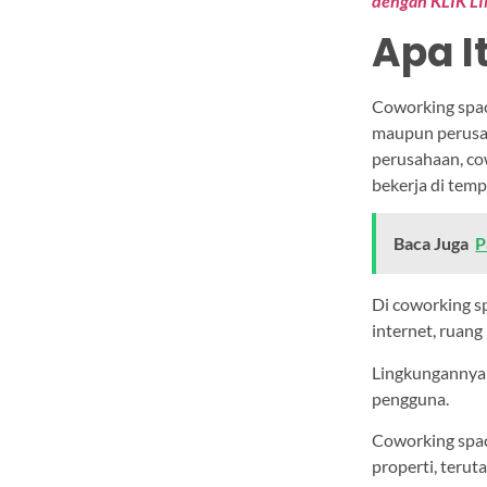
dengan KLIK LI
Apa I
Coworking space
maupun perusah
perusahaan, co
bekerja di tem
Baca Juga
P
Di coworking sp
internet, ruang
Lingkungannya 
pengguna.
Coworking space
properti, terut