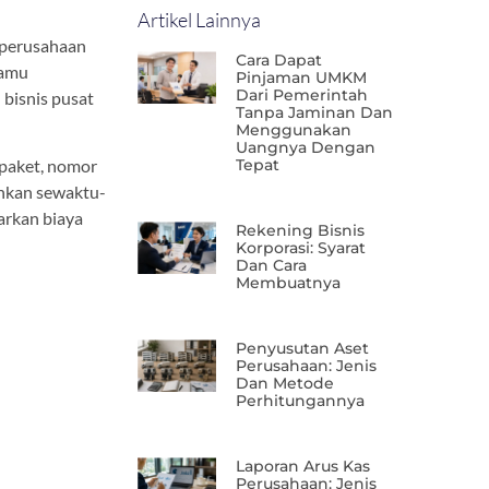
Artikel Lainnya
u perusahaan
Cara Dapat
kamu
Pinjaman UMKM
Dari Pemerintah
 bisnis pusat
Tanpa Jaminan Dan
Menggunakan
Uangnya Dengan
 paket, nomor
Tepat
tuhkan sewaktu-
uarkan biaya
Rekening Bisnis
Korporasi: Syarat
Dan Cara
Membuatnya
Penyusutan Aset
Perusahaan: Jenis
Dan Metode
Perhitungannya
Laporan Arus Kas
Perusahaan: Jenis