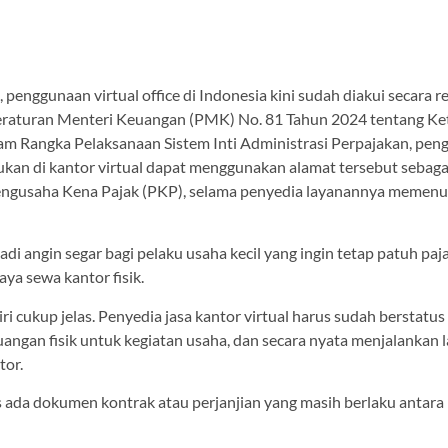
, penggunaan virtual office di Indonesia kini sudah diakui secara r
eraturan Menteri Keuangan (PMK) No. 81 Tahun 2024 tentang K
am Rangka Pelaksanaan Sistem Inti Administrasi Perpajakan, pe
kan di kantor virtual dapat menggunakan alamat tersebut sebag
ngusaha Kena Pajak (PKP), selama penyedia layanannya memenu
adi angin segar bagi pelaku usaha kecil yang ingin tetap patuh paj
ya sewa kantor fisik.
ri cukup jelas. Penyedia jasa kantor virtual harus sudah berstatus
angan fisik untuk kegiatan usaha, dan secara nyata menjalankan 
tor.
us ada dokumen kontrak atau perjanjian yang masih berlaku antar