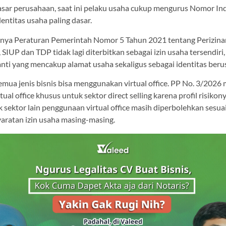
 dasar perusahaan, saat ini pelaku usaha cukup mengurus Nomor I
dentitas usaha paling dasar.
unya Peraturan Pemerintah Nomor 5 Tahun 2021 tentang Perizin
, SIUP dan TDP tidak lagi diterbitkan sebagai izin usaha tersendiri
nti yang mencakup alamat usaha sekaligus sebagai identitas beru
emua jenis bisnis bisa menggunakan virtual office. PP No. 3/2026
al office khusus untuk sektor direct selling karena profil risikonya
sektor lain penggunaan virtual office masih diperbolehkan sesuai 
yaratan izin usaha masing-masing.