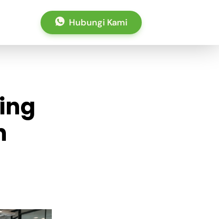
Hubungi Kami
king
h