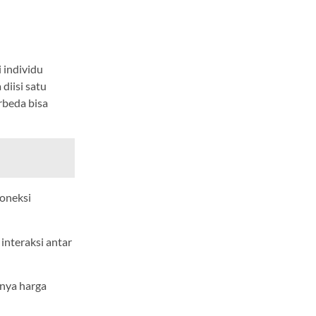
 individu
diisi satu
rbeda bisa
koneksi
nteraksi antar
inya harga