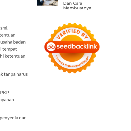
Dan Cara
Membuatnya
esmi.
etentuan
ngusaha badan
ai tempat
hi ketentuan
ak tanpa harus
 PKP,
layanan
a penyedia dan