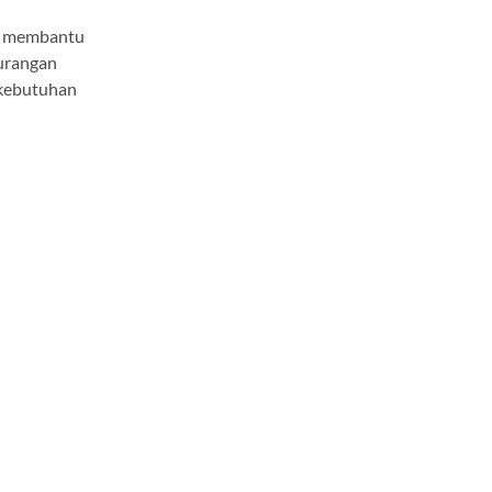
an membantu
urangan
 kebutuhan