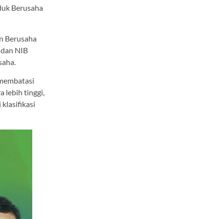
nduk Berusaha
an Berusaha
, dan NIB
saha.
 membatasi
 lebih tinggi,
klasifikasi