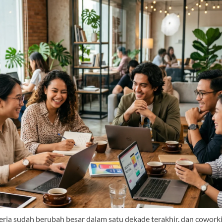
erja sudah berubah besar dalam satu dekade terakhir, dan coworki