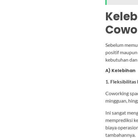
Keleb
Cowo
Sebelum memut
positif maupun
kebutuhan dan 
A) Kelebihan
1. Fleksibilita
Coworking spac
mingguan, hing
Ini sangat men
memprediksi ke
biaya operasio
tambahannya.