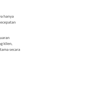
ya hanya
rkecepatan
luaran
g klien,
rtama secara