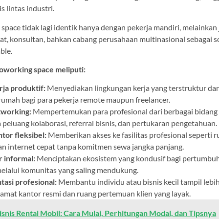
s lintas industri.
 space tidak lagi identik hanya dengan pekerja mandiri, melainkan
at, konsultan, bahkan cabang perusahaan multinasional sebagai s
ble.
oworking space meliputi:
ja produktif:
Menyediakan lingkungan kerja yang terstruktur dan
 rumah bagi para pekerja remote maupun freelancer.
tworking:
Mempertemukan para profesional dari berbagai bidang
eluang kolaborasi, referral bisnis, dan pertukaran pengetahuan.
ntor fleksibel:
Memberikan akses ke fasilitas profesional seperti r
dan internet cepat tanpa komitmen sewa jangka panjang.
 informal:
Menciptakan ekosistem yang kondusif bagi pertumbuh
alui komunitas yang saling mendukung.
asi profesional:
Membantu individu atau bisnis kecil tampil lebih
amat kantor resmi dan ruang pertemuan klien yang layak.
isnis Rental Mobil: Cara Mulai, Perhitungan Modal, dan Tipsnya