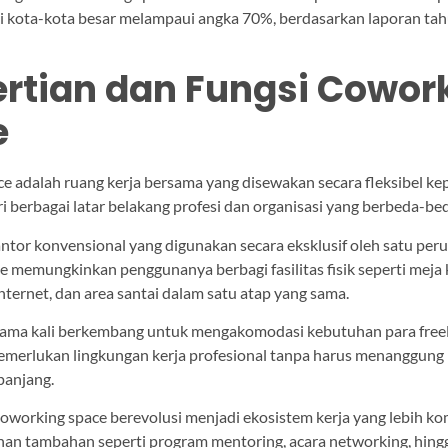
di kota-kota besar melampaui angka 70%, berdasarkan laporan ta
rtian dan Fungsi Cowor
e
e adalah ruang kerja bersama yang disewakan secara fleksibel ke
i berbagai latar belakang profesi dan organisasi yang berbeda-be
ntor konvensional yang digunakan secara eksklusif oleh satu per
 memungkinkan penggunanya berbagi fasilitas fisik seperti meja 
internet, dan area santai dalam satu atap yang sama.
tama kali berkembang untuk mengakomodasi kebutuhan para free
emerlukan lingkungan kerja profesional tanpa harus menanggung
panjang.
coworking space berevolusi menjadi ekosistem kerja yang lebih ko
an tambahan seperti program mentoring, acara networking, hing