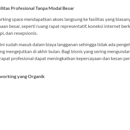
silitas Profesional Tanpa Modal Besar
king space mendapatkan akses langsung ke fasilitas yang biasan
haan besar, seperti ruang rapat representatif, koneksi internet be
opi, dan resepsionis.
s ini sudah masuk dalam biaya langganan sehingga tidak ada penge
g mengejutkan di akhir bulan. Bagi bisnis yang sering mengundan
 rapat profesional dapat meningkatkan kepercayaan dan kesan pe
tworking yang Organik