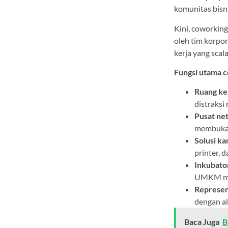
komunitas bisni
Kini, coworking
oleh tim korpor
kerja yang scala
Fungsi utama c
Ruang ker
distraksi
Pusat ne
membuka p
Solusi ka
printer, 
Inkubator
UMKM mel
Represent
dengan al
Baca Juga
B