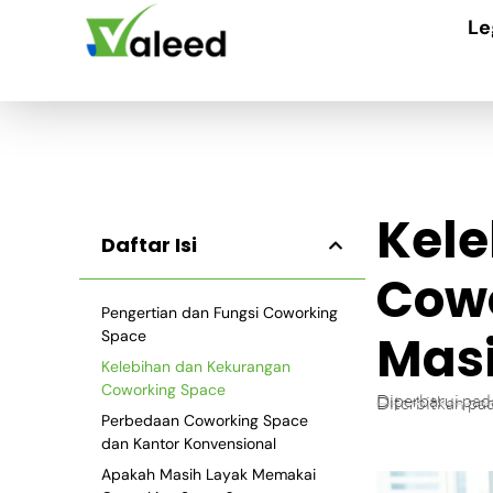
Le
Kel
Daftar Isi
Cow
Pengertian dan Fungsi Coworking
Masi
Space
Kelebihan dan Kekurangan
Coworking Space
Diperbarui pad
Diterbitkan pa
Perbedaan Coworking Space
dan Kantor Konvensional
Apakah Masih Layak Memakai