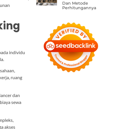
Dan Metode
hunan
Perhitungannya
king
pada individu
da.
usahaan,
kerja, ruang
lancer dan
 biaya sewa
mpleks,
ga akses