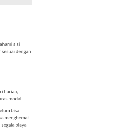
hami sisi
r sesuai dengan
i harian,
uras modal.
elum bisa
bisa menghemat
 segala biaya