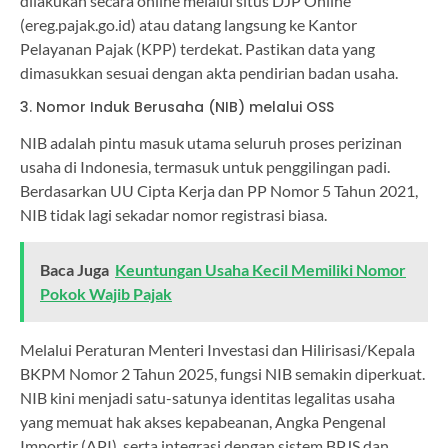
dilakukan secara online melalui situs DJP Online
(ereg.pajak.go.id) atau datang langsung ke Kantor
Pelayanan Pajak (KPP) terdekat. Pastikan data yang
dimasukkan sesuai dengan akta pendirian badan usaha.
3. Nomor Induk Berusaha (NIB) melalui OSS
NIB adalah pintu masuk utama seluruh proses perizinan
usaha di Indonesia, termasuk untuk penggilingan padi.
Berdasarkan UU Cipta Kerja dan PP Nomor 5 Tahun 2021,
NIB tidak lagi sekadar nomor registrasi biasa.
Baca Juga
Keuntungan Usaha Kecil Memiliki Nomor
Pokok Wajib Pajak
Melalui Peraturan Menteri Investasi dan Hilirisasi/Kepala
BKPM Nomor 2 Tahun 2025, fungsi NIB semakin diperkuat.
NIB kini menjadi satu-satunya identitas legalitas usaha
yang memuat hak akses kepabeanan, Angka Pengenal
Importir (API), serta integrasi dengan sistem BPJS dan