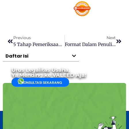
Previous
Next
5 Tahap Pemeriksaan Substantif Merek Saat Mendaftar Hak Cipta
Format Dalam Penulisan Rekening Perusahaan
Daftar Isi
Urus Legalitas Usaha,
Ya Mending ke VALEED Aja!
KONSULTASI SEKARANG