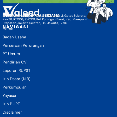
CV KAWAN BERKARYA BERSAMA
Menara Selatan BpJamsostek Lantai 12 Jl. Gatot Subroto,
Kav.38, RT006/RW001, Kel. Kuningan Barat, Kec. Mampang
Prapatan, Jakarta Selatan, DKI Jakarta, 12710
NAVIGASI
Home
Badan Usaha
Perseroan Perorangan
PT Umum
Pendirian CV
Laporan RUPST
Izin Dasar (NIB)
Perkumpulan
Yayasan
Izin P-IRT
Disclaimer