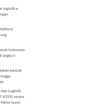
 logistik e-
engan
 platform
sung
pasok Indonesia
i angka 5
ptakan banyak
ehingga
ah.
 dan Logistik
407-635X) secara
 faktor kunci