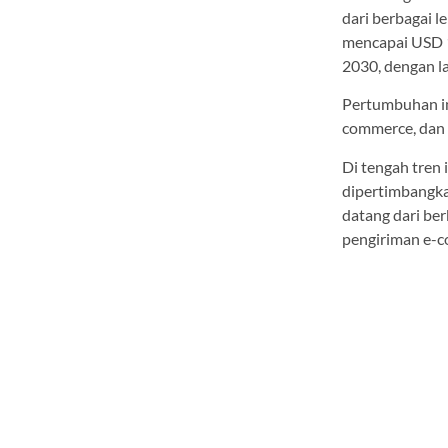
dari berbagai l
mencapai USD 1
2030, dengan l
Pertumbuhan in
commerce, dan d
Di tengah tren 
dipertimbangka
datang dari ber
pengiriman e-c