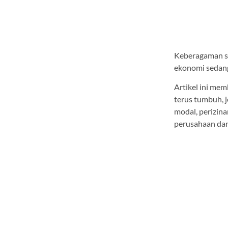
Keberagaman se
ekonomi sedang
Artikel ini mem
terus tumbuh, j
modal, perizina
perusahaan d