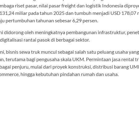
embaga riset pasar, nilai pasar freight dan logistik Indonesia dipro
31,24 miliar pada tahun 2025 dan tumbuh menjadi USD 178,07 mi
aju pertumbuhan tahunan sebesar 6,29 persen.
i didorong oleh meningkatnya pembangunan infrastruktur, penetr
igitalisasi rantai pasok di berbagai sektor.
ini, bisnis sewa truk muncul sebagai salah satu peluang usaha yang
n, terutama bagi pengusaha skala UKM. Permintaan jasa rental tru
bagai penjuru, mulai dari proyek konstruksi, distribusi barang U
ommerce, hingga kebutuhan pindahan rumah dan usaha.