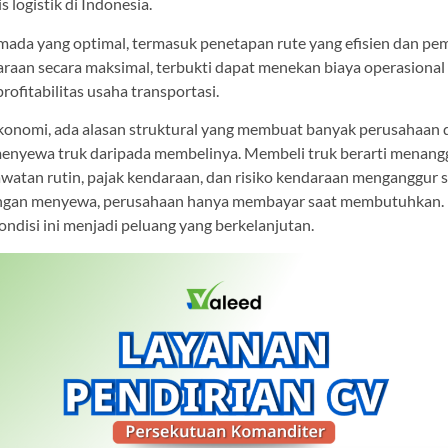
s logistik di Indonesia.
mada yang optimal, termasuk penetapan rute yang efisien dan pe
araan secara maksimal, terbukti dapat menekan biaya operasional 
ofitabilitas usaha transportasi.
 ekonomi, ada alasan struktural yang membuat banyak perusaha
menyewa truk daripada membelinya. Membeli truk berarti menang
awatan rutin, pajak kendaraan, dan risiko kendaraan menganggur s
engan menyewa, perusahaan hanya membayar saat membutuhkan. B
ndisi ini menjadi peluang yang berkelanjutan.