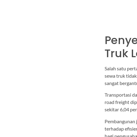
Penye
Truk 
Salah satu per
sewa truk tida
sangat bergant
Transportasi da
road freight d
sekitar 6,04 pe
Pembangunan ja
terhadap efisi
bagi pengusaha 