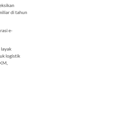
yeksikan
liar di tahun
asi e-
 layak
k logistik
MKM,