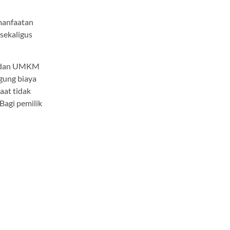
manfaatan
sekaligus
an dan UMKM
gung biaya
aat tidak
agi pemilik