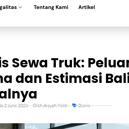
galitas
Tentang Kami
Artikel
is Sewa Truk: Pelu
a dan Estimasi Bal
alnya
da
2 June 2026
Oleh
Aisyah Yekti
Bisnis