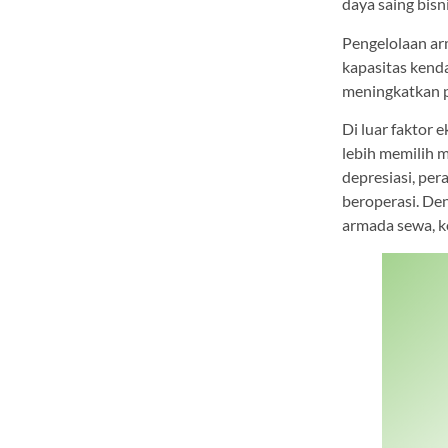
daya saing bisni
Pengelolaan ar
kapasitas kend
meningkatkan pr
Di luar faktor
lebih memilih 
depresiasi, per
beroperasi. D
armada sewa, ko