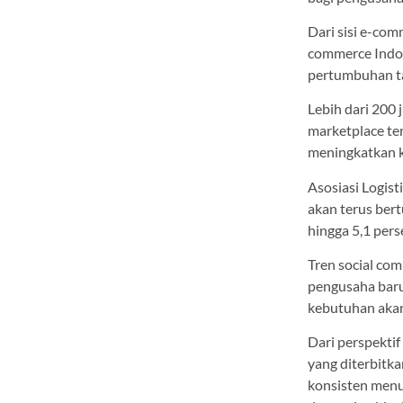
Dari sisi e-com
commerce Indon
pertumbuhan ta
Lebih dari 200 
marketplace te
meningkatkan k
Asosiasi Logist
akan terus ber
hingga 5,1 pers
Tren social co
pengusaha baru 
kebutuhan akan
Dari perspektif
yang diterbitka
konsisten menun