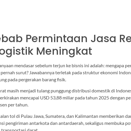
bab Permintaan Jasa Re
Logistik Meningkat
tanyaan mendasar sebelum terjun ke bisnis ini adalah: mengapa pe
k pernah surut? Jawabannya terletak pada struktur ekonomi Indon
ung pada pergerakan barang fisik.
rat masih menjadi tulang punggung distribusi domestik di Indonesi
iperkirakan mencapai USD 53,88 miliar pada tahun 2025 dengan 
rsen per tahun.
lan tol di Pulau Jawa, Sumatera, dan Kalimantan memberikan d
ensi pengiriman antarkota dan antardaerah, sekaligus membuka pot
transportasi darat.