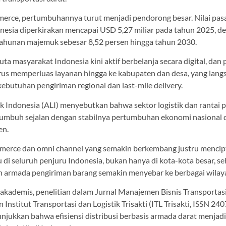
merce, pertumbuhannya turut menjadi pendorong besar. Nilai pasar
esia diperkirakan mencapai USD 5,27 miliar pada tahun 2025, d
hunan majemuk sebesar 8,52 persen hingga tahun 2030.
juta masyarakat Indonesia kini aktif berbelanja secara digital, dan
rus memperluas layanan hingga ke kabupaten dan desa, yang lang
ebutuhan pengiriman regional dan last-mile delivery.
ik Indonesia (ALI) menyebutkan bahwa sektor logistik dan rantai 
tumbuh sejalan dengan stabilnya pertumbuhan ekonomi nasional d
en.
mmerce dan omni channel yang semakin berkembang justru menci
di seluruh penjuru Indonesia, bukan hanya di kota-kota besar, s
 armada pengiriman barang semakin menyebar ke berbagai wilay
 akademis, penelitian dalam Jurnal Manajemen Bisnis Transportasi
n Institut Transportasi dan Logistik Trisakti (ITL Trisakti, ISSN 2
jukkan bahwa efisiensi distribusi berbasis armada darat menjadi