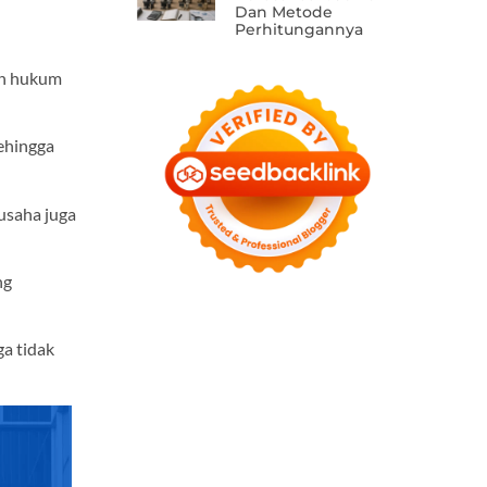
Dan Metode
Perhitungannya
an hukum
ehingga
 usaha juga
ng
ga tidak