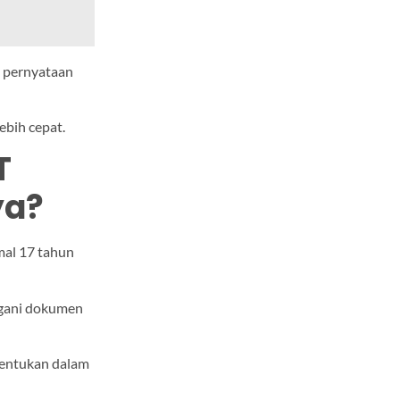
t pernyataan
ebih cepat.
T
ya?
mal 17 tahun
ngani dokumen
itentukan dalam