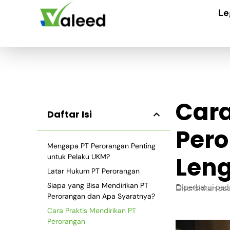
Le
Car
Daftar Isi
Per
Mengapa PT Perorangan Penting
Len
untuk Pelaku UKM?
Latar Hukum PT Perorangan
Siapa yang Bisa Mendirikan PT
Diperbarui pa
Diterbitkan pa
Perorangan dan Apa Syaratnya?
Cara Praktis Mendirikan PT
Perorangan