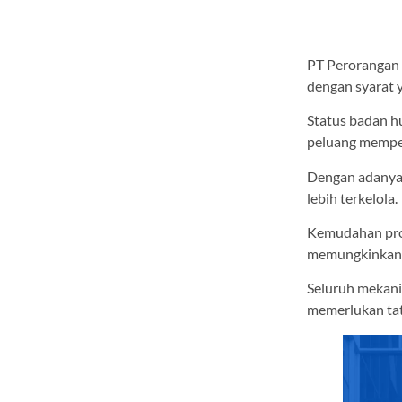
PT Perorangan 
dengan syarat y
Status badan h
peluang mempe
Dengan adanya p
lebih terkelola.
Kemudahan pros
memungkinkan p
Seluruh mekanis
memerlukan ta