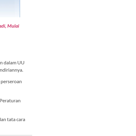
di, Mulai
kan dalam UU
endiriannya.
 perseroan
 Peraturan
an tata cara