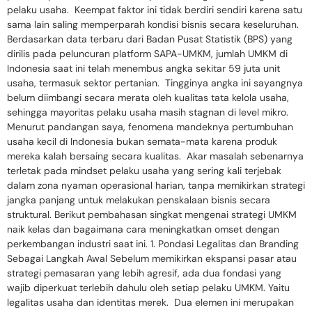
pelaku usaha. Keempat faktor ini tidak berdiri sendiri karena satu
sama lain saling memperparah kondisi bisnis secara keseluruhan.
Berdasarkan data terbaru dari Badan Pusat Statistik (BPS) yang
dirilis pada peluncuran platform SAPA-UMKM, jumlah UMKM di
Indonesia saat ini telah menembus angka sekitar 59 juta unit
usaha, termasuk sektor pertanian. Tingginya angka ini sayangnya
belum diimbangi secara merata oleh kualitas tata kelola usaha,
sehingga mayoritas pelaku usaha masih stagnan di level mikro.
Menurut pandangan saya, fenomena mandeknya pertumbuhan
usaha kecil di Indonesia bukan semata-mata karena produk
mereka kalah bersaing secara kualitas. Akar masalah sebenarnya
terletak pada mindset pelaku usaha yang sering kali terjebak
dalam zona nyaman operasional harian, tanpa memikirkan strategi
jangka panjang untuk melakukan penskalaan bisnis secara
struktural. Berikut pembahasan singkat mengenai strategi UMKM
naik kelas dan bagaimana cara meningkatkan omset dengan
perkembangan industri saat ini. 1. Pondasi Legalitas dan Branding
Sebagai Langkah Awal Sebelum memikirkan ekspansi pasar atau
strategi pemasaran yang lebih agresif, ada dua fondasi yang
wajib diperkuat terlebih dahulu oleh setiap pelaku UMKM. Yaitu
legalitas usaha dan identitas merek. Dua elemen ini merupakan