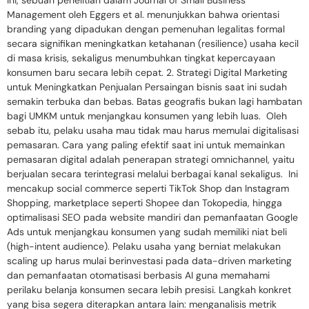
ini, sebuah penelitian dalam Journal of Small Business
Management oleh Eggers et al. menunjukkan bahwa orientasi
branding yang dipadukan dengan pemenuhan legalitas formal
secara signifikan meningkatkan ketahanan (resilience) usaha kecil
di masa krisis, sekaligus menumbuhkan tingkat kepercayaan
konsumen baru secara lebih cepat. 2. Strategi Digital Marketing
untuk Meningkatkan Penjualan Persaingan bisnis saat ini sudah
semakin terbuka dan bebas. Batas geografis bukan lagi hambatan
bagi UMKM untuk menjangkau konsumen yang lebih luas. Oleh
sebab itu, pelaku usaha mau tidak mau harus memulai digitalisasi
pemasaran. Cara yang paling efektif saat ini untuk memainkan
pemasaran digital adalah penerapan strategi omnichannel, yaitu
berjualan secara terintegrasi melalui berbagai kanal sekaligus. Ini
mencakup social commerce seperti TikTok Shop dan Instagram
Shopping, marketplace seperti Shopee dan Tokopedia, hingga
optimalisasi SEO pada website mandiri dan pemanfaatan Google
Ads untuk menjangkau konsumen yang sudah memiliki niat beli
(high-intent audience). Pelaku usaha yang berniat melakukan
scaling up harus mulai berinvestasi pada data-driven marketing
dan pemanfaatan otomatisasi berbasis AI guna memahami
perilaku belanja konsumen secara lebih presisi. Langkah konkret
yang bisa segera diterapkan antara lain: menganalisis metrik