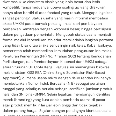
tiket masuk ke ekosistem bisnis yang lebih besar dan lebih
kompetitif. Tanpa keduanya, upaya scaling up yang dilakukan
hanya akan berdiri di atas fondasi yang rapuh. Mengapa legalitas
sangat penting? Status usaha yang masih informal membatasi
akses UMKM pada banyak peluang, mulai dari pembiayaan
perbankan, kemitraan dengan korporasi besar, hingga partisipasi
dalam pengadaan pemerintah. Mengubah status usaha menjadi
formal melalui kepemilikan izin edar resmi adalah langkah pertama
yang tidak bisa ditawar jika serius ingin naik kelas. Kabar baiknya,
pemerintah telah memberikan kemudahan pengurusan izin melalui
Peraturan Pemerintah (PP) No. 7 Tahun 2021 tentang Kemudahan,
Perlindungan, dan Pemberdayaan Koperasi dan UMKM sebagai
aturan turunan UU Cipta Kerja. Regulasi ini memangkas birokrasi
melalui sistem OSS RBA (Online Single Submission Risk-Based
Approach), di mana usaha mikro dengan risiko rendah kini hanya
membutuhkan Nomor Induk Berusaha (NIB) sebagai perizinan
tunggal yang sekaligus berlaku sebagai sertifikasi jaminan produk
halal dan SNI bina-UMKM. Selain legalitas, membangun identitas
merek (branding) yang kuat adalah pembeda utama di pasar
agar produk memiliki nilai jual lebih tinggi dan tidak terjebak
dalam perang harga. Sejalan dengan pentingnya identitas usaha