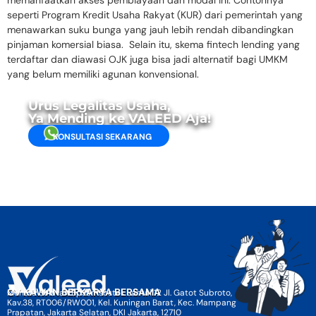
memanfaatkan akses pembiayaan dan modal ini. Contohnya
seperti Program Kredit Usaha Rakyat (KUR) dari pemerintah yang
menawarkan suku bunga yang jauh lebih rendah dibandingkan
pinjaman komersial biasa. Selain itu, skema fintech lending yang
terdaftar dan diawasi OJK juga bisa jadi alternatif bagi UMKM
yang belum memiliki agunan konvensional.
Urus Legalitas Usaha,
Ya Mending ke VALEED Aja!
KONSULTASI SEKARANG
CV KAWAN BERKARYA BERSAMA
Menara Selatan BpJamsostek Lantai 12 Jl. Gatot Subroto,
Kav.38, RT006/RW001, Kel. Kuningan Barat, Kec. Mampang
Prapatan, Jakarta Selatan, DKI Jakarta, 12710