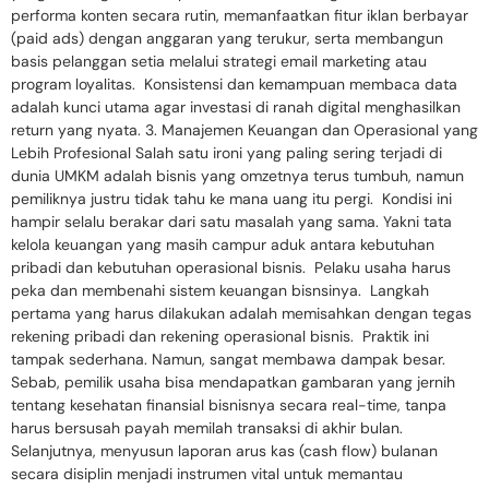
performa konten secara rutin, memanfaatkan fitur iklan berbayar
(paid ads) dengan anggaran yang terukur, serta membangun
basis pelanggan setia melalui strategi email marketing atau
program loyalitas. Konsistensi dan kemampuan membaca data
adalah kunci utama agar investasi di ranah digital menghasilkan
return yang nyata. 3. Manajemen Keuangan dan Operasional yang
Lebih Profesional Salah satu ironi yang paling sering terjadi di
dunia UMKM adalah bisnis yang omzetnya terus tumbuh, namun
pemiliknya justru tidak tahu ke mana uang itu pergi. Kondisi ini
hampir selalu berakar dari satu masalah yang sama. Yakni tata
kelola keuangan yang masih campur aduk antara kebutuhan
pribadi dan kebutuhan operasional bisnis. Pelaku usaha harus
peka dan membenahi sistem keuangan bisnsinya. Langkah
pertama yang harus dilakukan adalah memisahkan dengan tegas
rekening pribadi dan rekening operasional bisnis. Praktik ini
tampak sederhana. Namun, sangat membawa dampak besar.
Sebab, pemilik usaha bisa mendapatkan gambaran yang jernih
tentang kesehatan finansial bisnisnya secara real-time, tanpa
harus bersusah payah memilah transaksi di akhir bulan.
Selanjutnya, menyusun laporan arus kas (cash flow) bulanan
secara disiplin menjadi instrumen vital untuk memantau