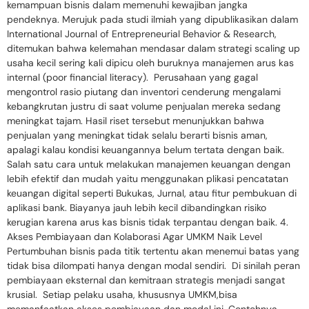
kemampuan bisnis dalam memenuhi kewajiban jangka
pendeknya. Merujuk pada studi ilmiah yang dipublikasikan dalam
International Journal of Entrepreneurial Behavior & Research,
ditemukan bahwa kelemahan mendasar dalam strategi scaling up
usaha kecil sering kali dipicu oleh buruknya manajemen arus kas
internal (poor financial literacy). Perusahaan yang gagal
mengontrol rasio piutang dan inventori cenderung mengalami
kebangkrutan justru di saat volume penjualan mereka sedang
meningkat tajam. Hasil riset tersebut menunjukkan bahwa
penjualan yang meningkat tidak selalu berarti bisnis aman,
apalagi kalau kondisi keuangannya belum tertata dengan baik.
Salah satu cara untuk melakukan manajemen keuangan dengan
lebih efektif dan mudah yaitu menggunakan plikasi pencatatan
keuangan digital seperti Bukukas, Jurnal, atau fitur pembukuan di
aplikasi bank. Biayanya jauh lebih kecil dibandingkan risiko
kerugian karena arus kas bisnis tidak terpantau dengan baik. 4.
Akses Pembiayaan dan Kolaborasi Agar UMKM Naik Level
Pertumbuhan bisnis pada titik tertentu akan menemui batas yang
tidak bisa dilompati hanya dengan modal sendiri. Di sinilah peran
pembiayaan eksternal dan kemitraan strategis menjadi sangat
krusial. Setiap pelaku usaha, khususnya UMKM,bisa