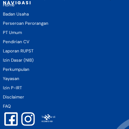
NAVIGASI
Home
Badan Usaha
Perseroan Perorangan
PT Umum
Pendirian CV
Laporan RUPST
Izin Dasar (NIB)
Perkumpulan
Yayasan
Izin P-IRT
Disclaimer
FAQ
Terdaftar di