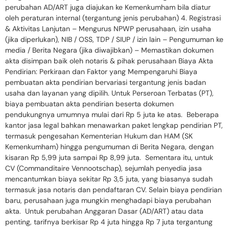
perubahan AD/ART juga diajukan ke Kemenkumham bila diatur
oleh peraturan internal (tergantung jenis perubahan) 4. Registrasi
& Aktivitas Lanjutan – Mengurus NPWP perusahaan, izin usaha
(jika diperlukan), NIB / OSS, TDP / SIUP / izin lain – Pengumuman ke
media / Berita Negara (jika diwajibkan) – Memastikan dokumen
akta disimpan baik oleh notaris & pihak perusahaan Biaya Akta
Pendirian: Perkiraan dan Faktor yang Mempengaruhi Biaya
pembuatan akta pendirian bervariasi tergantung jenis badan
usaha dan layanan yang dipilih. Untuk Perseroan Terbatas (PT),
biaya pembuatan akta pendirian beserta dokumen
pendukungnya umumnya mulai dari Rp 5 juta ke atas. Beberapa
kantor jasa legal bahkan menawarkan paket lengkap pendirian PT,
termasuk pengesahan Kementerian Hukum dan HAM (SK
Kemenkumham) hingga pengumuman di Berita Negara, dengan
kisaran Rp 5,99 juta sampai Rp 8,99 juta. Sementara itu, untuk
CV (Commanditaire Vennootschap), sejumlah penyedia jasa
mencantumkan biaya sekitar Rp 3,5 juta, yang biasanya sudah
termasuk jasa notaris dan pendaftaran CV. Selain biaya pendirian
baru, perusahaan juga mungkin menghadapi biaya perubahan
akta. Untuk perubahan Anggaran Dasar (AD/ART) atau data
penting, tarifnya berkisar Rp 4 juta hingga Rp 7 juta tergantung