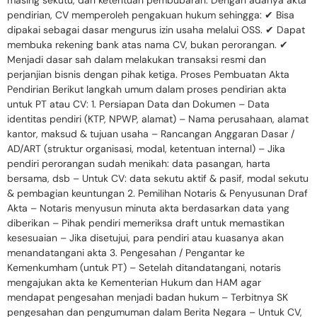
pendirian, CV memperoleh pengakuan hukum sehingga: ✔ Bisa
dipakai sebagai dasar mengurus izin usaha melalui OSS. ✔ Dapat
membuka rekening bank atas nama CV, bukan perorangan. ✔
Menjadi dasar sah dalam melakukan transaksi resmi dan
perjanjian bisnis dengan pihak ketiga. Proses Pembuatan Akta
Pendirian Berikut langkah umum dalam proses pendirian akta
untuk PT atau CV: 1. Persiapan Data dan Dokumen – Data
identitas pendiri (KTP, NPWP, alamat) – Nama perusahaan, alamat
kantor, maksud & tujuan usaha – Rancangan Anggaran Dasar /
AD/ART (struktur organisasi, modal, ketentuan internal) – Jika
pendiri perorangan sudah menikah: data pasangan, harta
bersama, dsb – Untuk CV: data sekutu aktif & pasif, modal sekutu
& pembagian keuntungan 2. Pemilihan Notaris & Penyusunan Draf
Akta – Notaris menyusun minuta akta berdasarkan data yang
diberikan – Pihak pendiri memeriksa draft untuk memastikan
kesesuaian – Jika disetujui, para pendiri atau kuasanya akan
menandatangani akta 3. Pengesahan / Pengantar ke
Kemenkumham (untuk PT) – Setelah ditandatangani, notaris
mengajukan akta ke Kementerian Hukum dan HAM agar
mendapat pengesahan menjadi badan hukum – Terbitnya SK
pengesahan dan pengumuman dalam Berita Negara – Untuk CV,