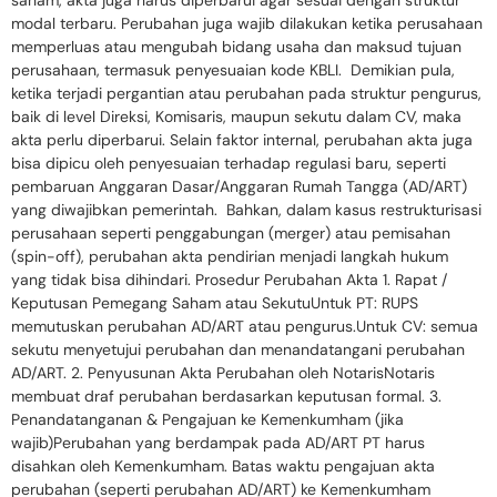
modal terbaru. Perubahan juga wajib dilakukan ketika perusahaan
memperluas atau mengubah bidang usaha dan maksud tujuan
perusahaan, termasuk penyesuaian kode KBLI. Demikian pula,
ketika terjadi pergantian atau perubahan pada struktur pengurus,
baik di level Direksi, Komisaris, maupun sekutu dalam CV, maka
akta perlu diperbarui. Selain faktor internal, perubahan akta juga
bisa dipicu oleh penyesuaian terhadap regulasi baru, seperti
pembaruan Anggaran Dasar/Anggaran Rumah Tangga (AD/ART)
yang diwajibkan pemerintah. Bahkan, dalam kasus restrukturisasi
perusahaan seperti penggabungan (merger) atau pemisahan
(spin-off), perubahan akta pendirian menjadi langkah hukum
yang tidak bisa dihindari. Prosedur Perubahan Akta 1. Rapat /
Keputusan Pemegang Saham atau SekutuUntuk PT: RUPS
memutuskan perubahan AD/ART atau pengurus.Untuk CV: semua
sekutu menyetujui perubahan dan menandatangani perubahan
AD/ART. 2. Penyusunan Akta Perubahan oleh NotarisNotaris
membuat draf perubahan berdasarkan keputusan formal. 3.
Penandatanganan & Pengajuan ke Kemenkumham (jika
wajib)Perubahan yang berdampak pada AD/ART PT harus
disahkan oleh Kemenkumham. Batas waktu pengajuan akta
perubahan (seperti perubahan AD/ART) ke Kemenkumham