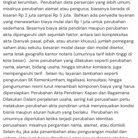
tingkat kerumitan. Perubahan data perseroan yang lebih umum,
misalnya perubahan alamat atau pengurus, biasanya berada di
kisaran Rp 2 juta sampai Rp 5 juta. Bahkan ada penyedia layanan
yang menawarkan biaya mulai dari Rp 1 juta untuk perubahan
sederhana. Besarnya biaya akta pendirian maupun perubahan
akta dipengaruhi oleh sejumlah faktor, antara lain kompleksitas
akta (banyak pasal, pihak, atau aturan khusus), jumlah pemegang
saham atau sekutu, besaran modal dasar dan modal disetor,
serta letak geografis kantor notaris (umumnya tarif lebih tinggi di
kota besar). Jenis perubahan yang dilakukan seperti perubahan
nama, alamat, bidang usaha, hingga struktur komisaris, juga
mempengaruhi tarif. Selain itu, layanan tambahan seperti
pengurusan SK Kemenkumham, legalisasi, konsultasi, hingga
pengumuman resmi turut menambah komponen biaya yang harus
dipersiapkan. Perubahan Akta Pendirian: Kapan dan Bagaimana
Dilakukan Dalam perjalanan usaha, sering kali perusahaan perlu
melakukan perubahan akta pendirian untuk menyesuaikan kondisi
bisnis maupun aturan hukum yang berlaku. Perubahan ini
umumnya diperlukan ketika terjadi perubahan identitas
perusahaan, misalnya pergantian nama, alamat, atau domisili.
Selain itu, jika ada penambahan atau pengurangan modal dan
saham, akta juga harus diperbarui agar sesuai dengan struktur