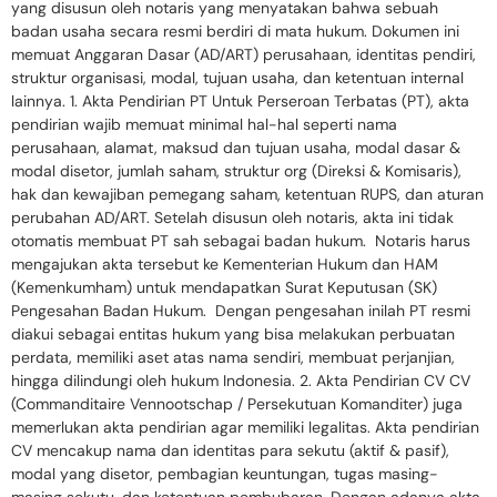
yang disusun oleh notaris yang menyatakan bahwa sebuah
badan usaha secara resmi berdiri di mata hukum. Dokumen ini
memuat Anggaran Dasar (AD/ART) perusahaan, identitas pendiri,
struktur organisasi, modal, tujuan usaha, dan ketentuan internal
lainnya. 1. Akta Pendirian PT Untuk Perseroan Terbatas (PT), akta
pendirian wajib memuat minimal hal-hal seperti nama
perusahaan, alamat, maksud dan tujuan usaha, modal dasar &
modal disetor, jumlah saham, struktur org (Direksi & Komisaris),
hak dan kewajiban pemegang saham, ketentuan RUPS, dan aturan
perubahan AD/ART. Setelah disusun oleh notaris, akta ini tidak
otomatis membuat PT sah sebagai badan hukum. Notaris harus
mengajukan akta tersebut ke Kementerian Hukum dan HAM
(Kemenkumham) untuk mendapatkan Surat Keputusan (SK)
Pengesahan Badan Hukum. Dengan pengesahan inilah PT resmi
diakui sebagai entitas hukum yang bisa melakukan perbuatan
perdata, memiliki aset atas nama sendiri, membuat perjanjian,
hingga dilindungi oleh hukum Indonesia. 2. Akta Pendirian CV CV
(Commanditaire Vennootschap / Persekutuan Komanditer) juga
memerlukan akta pendirian agar memiliki legalitas. Akta pendirian
CV mencakup nama dan identitas para sekutu (aktif & pasif),
modal yang disetor, pembagian keuntungan, tugas masing-
masing sekutu, dan ketentuan pembubaran. Dengan adanya akta