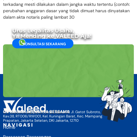
terkadang mesti dilakukan dalam jangka waktu tertentu (contoh:
perubahan anggaran dasar yang tidak dimuat harus dinyatakan
dalam akta notaris paling lambat 30
Urus Legalitas Usaha,
Ya Mending ke VALEED Aja!
KONSULTASI SEKARANG
CV KAWAN BERKARYA BERSAMA
Menara Selatan BpJamsostek Lantai 12 Jl. Gatot Subroto,
Kav.38, RT006/RW001, Kel. Kuningan Barat, Kec. Mampang
Prapatan, Jakarta Selatan, DKI Jakarta, 12710
NAVIGASI
Home
Perseroan Perorangan