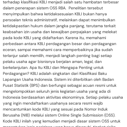
terhadap klasifikasi KBLI menjadi salah satu hambatan terbesar
dalam penerapan sistem OSS RBA. Penelitian tersebut
menyimpulkan bahwa ketidaksesuaian KBLI bukan hanya
persoalan teknis administratif, melainkan dapat menimbulkan
ketidakpastian hukum dalam jangka panjang, terutama terkait
keabsahan izin usaha dan kewajiban perpajakan yang melekat
pada kode KBLI yang didaftarkan. Karena itu, memahami
perbedaan antara KBLI perdagangan besar dan perdagangan
eceran, sampai memahami cara memperbaikinya jika sudah
terlanjur salah memilih, menjadi langkah penting bagi setiap
pelaku usaha agar bisnisnya berjalan aman, legal, dan
berkelanjutan. Apa Itu KBLI dan Mengapa Penting untuk
Perdagangan? KBLI adalah singkatan dari Klasifikasi Baku
Lapangan Usaha Indonesia. Sistem ini diterbitkan oleh Badan
Pusat Statistik (BPS) dan berfungsi sebagai acuan resmi untuk
mengelompokkan seluruh jenis kegiatan usaha yang ada di
Indonesia berdasarkan aktivitas ekonominya. Setiap pelaku usaha
yang ingin mendaftarkan usahanya secara resmi wajib
mencantumkan kode KBLI yang sesuai pada Nomor Induk
Berusaha (NIB) melalui sistem Online Single Submission (OSS).
Kode KBLI inilah yang kemudian menjadi dasar sistem OSS untuk