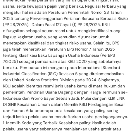
menentukan jenis perizinan yang harus dipenuhi, tingkat risiko
usaha, serta kewajiban pajak yang berlaku. Regulasi terbaru yang
mengatur hal ini adalah Peraturan Pemerintah Nomor 28 Tahun
2025 tentang Penyelenggaraan Perizinan Berusaha Berbasis Risiko
(PP 28/2025). Dalam Pasal 127 ayat (1) PP 28/2025, KBLI
difungsikan sebagai acuan resmi untuk mengidentifikasi ruang
lingkup kegiatan usaha, yang kemudian digunakan untuk
menetapkan klasifikasi dan tingkat risiko usaha. Selain itu, BPS
juga telah menerbitkan Peraturan BPS Nomor 7 Tahun 2025
tentang Klasifikasi Baku Lapangan Usaha Indonesia (PerBPS
7/2025) sebagai pembaruan atas KBLI 2020 yang sebelumnya
berlaku. Pembaruan ini mengacu pada International Standard
Industrial Classification (ISIC) Revision 5 yang direkomendasikan
oleh United Nations Statistics Division pada 2024. Singkatnya,
KBLI adalah identitas resmi jenis usaha kamu di mata hukum dan
pemerintah. Pendirian Usaha Dagang dengan Harga Termurah se-
Indonesia dan Promo Bayar Setelah Jadi, Mulai dengan KLIK LINK
DI SINI! Kesalahan Umum dalam Memilih KBLI Perdagangan Besar
dan Eceran Ada beberapa pola kesalahan yang paling sering
terjadi ketika pelaku usaha mendaftarkan usaha perdagangannya.
1. Memilih Kode yang Terbalik Kesalahan paling klasik adalah
pelaku usaha yang sebenarnya menjalankan usaha grosir atau