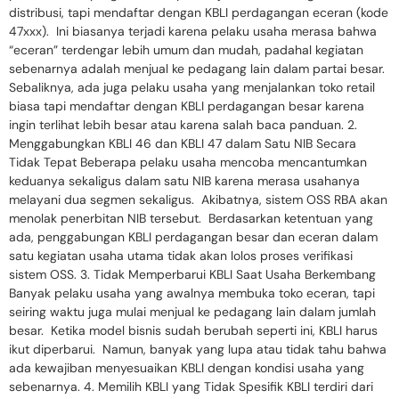
distribusi, tapi mendaftar dengan KBLI perdagangan eceran (kode
47xxx). Ini biasanya terjadi karena pelaku usaha merasa bahwa
“eceran” terdengar lebih umum dan mudah, padahal kegiatan
sebenarnya adalah menjual ke pedagang lain dalam partai besar.
Sebaliknya, ada juga pelaku usaha yang menjalankan toko retail
biasa tapi mendaftar dengan KBLI perdagangan besar karena
ingin terlihat lebih besar atau karena salah baca panduan. 2.
Menggabungkan KBLI 46 dan KBLI 47 dalam Satu NIB Secara
Tidak Tepat Beberapa pelaku usaha mencoba mencantumkan
keduanya sekaligus dalam satu NIB karena merasa usahanya
melayani dua segmen sekaligus. Akibatnya, sistem OSS RBA akan
menolak penerbitan NIB tersebut. Berdasarkan ketentuan yang
ada, penggabungan KBLI perdagangan besar dan eceran dalam
satu kegiatan usaha utama tidak akan lolos proses verifikasi
sistem OSS. 3. Tidak Memperbarui KBLI Saat Usaha Berkembang
Banyak pelaku usaha yang awalnya membuka toko eceran, tapi
seiring waktu juga mulai menjual ke pedagang lain dalam jumlah
besar. Ketika model bisnis sudah berubah seperti ini, KBLI harus
ikut diperbarui. Namun, banyak yang lupa atau tidak tahu bahwa
ada kewajiban menyesuaikan KBLI dengan kondisi usaha yang
sebenarnya. 4. Memilih KBLI yang Tidak Spesifik KBLI terdiri dari