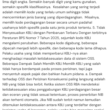
lima digit angka. Semakin banyak digit yang kamu gunakan,
semakin spesifik klasifikasinya. Kesalahan yang sering terjadi
adalah memilih kode yang terlalu umum sehingga tidak
mencerminkan jenis barang yang diperdagangkan. Misalnya,
memilih kode perdagangan besar secara umum padahal
usahanya lebih spesifik pada satu jenis produk tertentu. 5. Tidak
Menyesuaikan KBLI dengan Pembaruan Terbaru Dengan terbitnya
Peraturan BPS Nomor 7 Tahun 2025, sejumlah kode KBLI
mengalami perubahan. Beberapa kode digabung, beberapa
dipecah menjadi lebih spesifik, dan beberapa kode lama dihapus.
Pelaku usaha yang tidak memperbarui KBLI-nya akan
menghadapi masalah ketidaksesuaian data di sistem OSS.
Beberapa Dampak Salah Memilih KBLI Memilih KBLI yang salah
tidak hanya berdampak pada proses perizinan, tapi juga
menyentuh aspek pajak dan bahkan hukum pidana. a. Dampak
terhadap OSS dan Perizinan Konsekuensi paling langsung adalah
NIB yang tidak bisa terbit. Ketika sistem OSS RBA mendeteksi
ketidaksesuaian atau penggabungan KBLI perdagangan besar
dan eceran yang tidak sesuai ketentuan, proses penerbitan NIB
akan terhenti otomatis. Jika NIB sudah terbit namun kemudian
ditemukan ketidaksesuaian antara KBLI yang terdaftar dengan