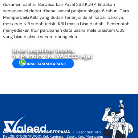
dokumen usaha. Berdasarkan Pasal 263 KUHP, tindakan
semacam ini dapat dikenai sanksi penjara hingga 6 tahun. Cara
Memperbaiki KBLI yang Sudah Terlanjur Salah Kabar baiknya,
meskipun NIB sudah terbit, KBLI masih bisa diubah. Pemerintah
menyediakan fitur perubahan data usaha melalui sistem OSS
yang bisa diakses secara daring oleh
Urus Legalitas Usaha,
Ya Mending ke VALEED Aja!
KONSULTASI SEKARANG
CV KAWAN BERKARYA BERSAMA
Menara Selatan BpJamsostek Lantai 12 Jl. Gatot Subroto,
Kav.38, RT006/RW001, Kel. Kuningan Barat, Kec. Mampang