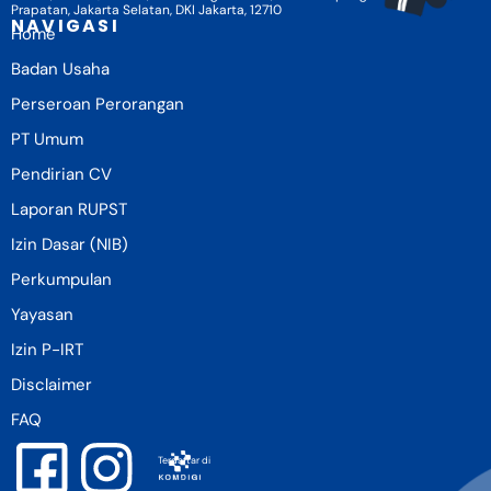
Prapatan, Jakarta Selatan, DKI Jakarta, 12710
NAVIGASI
Home
Badan Usaha
Perseroan Perorangan
PT Umum
Pendirian CV
Laporan RUPST
Izin Dasar (NIB)
Perkumpulan
Yayasan
Izin P-IRT
Disclaimer
FAQ
Terdaftar di