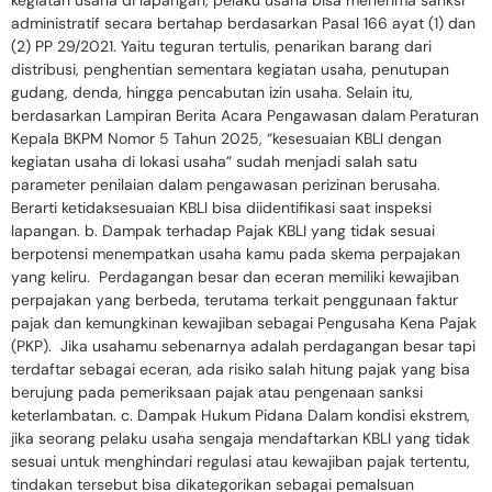
kegiatan usaha di lapangan, pelaku usaha bisa menerima sanksi
administratif secara bertahap berdasarkan Pasal 166 ayat (1) dan
(2) PP 29/2021. Yaitu teguran tertulis, penarikan barang dari
distribusi, penghentian sementara kegiatan usaha, penutupan
gudang, denda, hingga pencabutan izin usaha. Selain itu,
berdasarkan Lampiran Berita Acara Pengawasan dalam Peraturan
Kepala BKPM Nomor 5 Tahun 2025, “kesesuaian KBLI dengan
kegiatan usaha di lokasi usaha” sudah menjadi salah satu
parameter penilaian dalam pengawasan perizinan berusaha.
Berarti ketidaksesuaian KBLI bisa diidentifikasi saat inspeksi
lapangan. b. Dampak terhadap Pajak KBLI yang tidak sesuai
berpotensi menempatkan usaha kamu pada skema perpajakan
yang keliru. Perdagangan besar dan eceran memiliki kewajiban
perpajakan yang berbeda, terutama terkait penggunaan faktur
pajak dan kemungkinan kewajiban sebagai Pengusaha Kena Pajak
(PKP). Jika usahamu sebenarnya adalah perdagangan besar tapi
terdaftar sebagai eceran, ada risiko salah hitung pajak yang bisa
berujung pada pemeriksaan pajak atau pengenaan sanksi
keterlambatan. c. Dampak Hukum Pidana Dalam kondisi ekstrem,
jika seorang pelaku usaha sengaja mendaftarkan KBLI yang tidak
sesuai untuk menghindari regulasi atau kewajiban pajak tertentu,
tindakan tersebut bisa dikategorikan sebagai pemalsuan