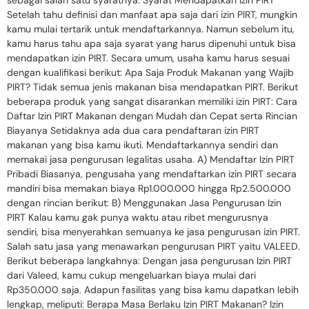
sebagai salah satu syaratnya. Syarat Mendapatkan Izin PIRT
Setelah tahu definisi dan manfaat apa saja dari izin PIRT, mungkin
kamu mulai tertarik untuk mendaftarkannya. Namun sebelum itu,
kamu harus tahu apa saja syarat yang harus dipenuhi untuk bisa
mendapatkan izin PIRT. Secara umum, usaha kamu harus sesuai
dengan kualifikasi berikut: Apa Saja Produk Makanan yang Wajib
PIRT? Tidak semua jenis makanan bisa mendapatkan PIRT. Berikut
beberapa produk yang sangat disarankan memiliki izin PIRT: Cara
Daftar Izin PIRT Makanan dengan Mudah dan Cepat serta Rincian
Biayanya Setidaknya ada dua cara pendaftaran izin PIRT
makanan yang bisa kamu ikuti. Mendaftarkannya sendiri dan
memakai jasa pengurusan legalitas usaha. A) Mendaftar Izin PIRT
Pribadi Biasanya, pengusaha yang mendaftarkan izin PIRT secara
mandiri bisa memakan biaya Rp1.000.000 hingga Rp2.500.000
dengan rincian berikut: B) Menggunakan Jasa Pengurusan Izin
PIRT Kalau kamu gak punya waktu atau ribet mengurusnya
sendiri, bisa menyerahkan semuanya ke jasa pengurusan izin PIRT.
Salah satu jasa yang menawarkan pengurusan PIRT yaitu VALEED.
Berikut beberapa langkahnya: Dengan jasa pengurusan Izin PIRT
dari Valeed, kamu cukup mengeluarkan biaya mulai dari
Rp350.000 saja. Adapun fasilitas yang bisa kamu dapatkan lebih
lengkap, meliputi: Berapa Masa Berlaku Izin PIRT Makanan? Izin