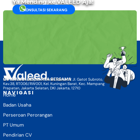
Ya Mending ke VALEED Aja!
KONSULTASI SEKARANG
CV KAWAN BERKARYA BERSAMA
Menara Selatan BpJamsostek Lantai 12 Jl. Gatot Subroto,
Kav.38, RT006/RW001, Kel. Kuningan Barat, Kec. Mampang
Prapatan, Jakarta Selatan, DKI Jakarta, 12710
NAVIGASI
Home
Badan Usaha
Perseroan Perorangan
PT Umum
Pendirian CV