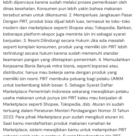
lebih dipercaya karena sudah melalui proses pemeriksaan oleh
dinas kesehatan. Konsumen pun lebih yakin bahwa makanan
tersebut aman untuk dikonsumsi. 2. Memperluas Jangkauan Pasar
Dengan PIRT, produk bisa dijual lebih luas, termasuk ke toko-toko
modern dan marketplace seperti Shopee atau Tokopedia. Bahkan,
beberapa platform ekspor juga meminta izin ini sebagai syarat
berjualan. 3. Resmi Dilindungi secara Hukum Jika ada masalah
seperti komplain konsumen, produk yang memiliki izin PIRT lebih
terlindungi secara hukum karena sudah memenuhi standar
keamanan pangan yang ditetapkan pemerintah. 4. Memudahkan
Kerjasama Bisnis Banyak mitra bisnis, seperti koperasi atau
distributor, hanya mau bekerja sama dengan produk yang
memiliki izin resmi. PIRT membuka peluang bagi pelaku UMKM
untuk berkembang lebih besar. 5. Sebagai Syarat Daftar
Marketplace Pemerintah Indonesia sekarang mewajibkan pelaku
usaha makanan untuk punya izin PIRT kalau mau berjualan di
Marketplace seperti Shopee, Tokopedia, dsb. Aturan ini sudah
tertuang dalam Peraturan Menteri Perdagangan Nomor 31 Tahun
2023. Para pihak Marketplace pun sudah mengikuti aturan ini.
Saat kamu mendaftarkan produk makanan rumahan ke
Marketplace, sistem mewajibkan kamu untuk melampirkan PIRT