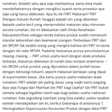
rumahan. Setelah tahu apa saja manfaatnya, kamu bisa mulai
mendaftarkannya dengan mengiktui syarat serta prosedur apa
saja yang harus dilakukan. Apa Itu Izin PIRT Makanan? PIRT
(Pangan Industri Rumah Tangga) adalah izin yang diberikan
kepada usaha kecil yang memproduksi makanan atau minuman
secara rumahan. Izin ini dikeluarkan oleh Dinas Kesehatan
Kabupaten/Kota sebagai tanda bahwa produk sudah memenuhi
standar kebersihan dan keamanan pangan. Perbedaan PIRT dan
Izin BPOM Tak sedikit orang yang mengira bahwa izin PIRT ini sama
dengan izin edar BPOM. Padahal, keduanya punya peruntukannya
masing-masing. – PIRT untuk usaha kecil dengan skala produksi
terbatas, biasanya dilakukan di rumah atau tempat sederhana. –
Izin BPOM untuk produk yang diproduksi dalam jumlah besar
dengan teknologi industri, seperti makanan kemasan yang dijual
di supermarket besar. Jika kamu punya usaha makanan skala
rumahan, PIRT adalah izin paling dasar yang wajib kamu pegang.
Apa saja Fungsi dan Manfaat Izin PIRT bagi Usaha? Izin PIRT bukan
semata sebagai legalitas resmi saja bagi pelaku usaha makanan
rumahan. Ada segudang manfaat yang bisa pelaku usaha rasakan
setelah mendapatkan izin ini, berikut beberapa di antaranya: 1.
Meningkatkan Kepercayaan Konsumen Produk dengan label PIRT