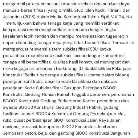
mengambil pekerjaan sesuai kapasitas teknis dan sumber daya
manusia bersertifikasi yang dimiliki. Studi oleh Kodri, Fitriani, dan
Juliantina (2018) dalam Media Komunikasi Teknik Sipil, Vol. 24, No.
1 menunjukkan bahwa tenaga kerja yang memiliki sertifikat
kompetensi resmi menghasilkan pekerjaan dengan tingkat
kesalahan lebih rendah dan mampu menyelesaikan tugas lebih
cepat dibanding tenaga kerja yang tidak bersertifikat. Temuan ini
memperkuat relevansi sistem subklasifikasi SBU: ketika
perusahaan memiliki subklasifikasi sesuai dengan kompetensi
tenaga ahli bersertifikat, kualitas hasil konstruksi meningkat dan
risiko kegagalan pekerjaan berkurang. 3.1 Subklasifikasi Pekerjaan
Konstruksi Berikut beberapa subklasifikasi utama dalam bidang
pekerjaan konstruksi beserta kode klasifikasi dan cakupan
pekerjaan: Kode Subklasifikasi Cakupan Pekerjaan BG001
Konstruksi Gedung Hunian Rumah tinggal, apartemen, perumahan
BG002 Konstruksi Gedung Perkantoran Kantor pemerintah dan
swasta BG003 Konstruksi Gedung Industri Pabrik, gudang,
fasilitas industri BG004 Konstruksi Gedung Perbelanjaan Mal,
ruko, pusat perbelanjaan SI001 Konstruksi Jalan Raya Jalan
nasional, provinsi, kabupaten SI002 Konstruksi Jembatan
Jembatan beton, baja, dan gantung SI003 Konstruksi Bangunan