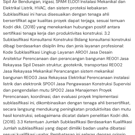
Sipil Air Bendungan, irigasi, SPAM EL001 Instalasi Mekanikal dan
Elektrikal Listrik, HVAC, dan sistem proteksi kebakaran
Subklasifikasi ini harus disesuaikan dengan tenaga ahli
bersertifikat agar kualitas proyek dapat terjaga, sesuai temuan
Kodri dkk. (2018) yang menekankan hubungan positif antara
sertifikasi tenaga kerja dan produktivitas konstruksi. 3.2
Subklasifikasi Konsultansi Konstruksi Bidang konsultansi konstruksi
dibagi berdasarkan disiplin ilmu dan jenis layanan profesional:
Kode Subklasifikasi Lingkup Layanan AR001 Jasa Desain
Arsitektur Perencanaan dan perancangan bangunan RE001 Jasa
Rekayasa Sipil Desain struktur, geoteknik, transportasi RE002
Jasa Rekayasa Mekanikal Perancangan sistem mekanikal
bangunan RE003 Jasa Rekayasa Elektrikal Perencanaan instalasi
listrik dan elektronik SP001 Jasa Pengawasan Konstruksi Supervisi
dan pengendalian mutu SP002 Jasa Manajemen Proyek
Perencanaan, koordinasi, dan evaluasi proyek Implementasi
subklasifikasi ini, dikombinasikan dengan tenaga ahli bersertifikat,
secara langsung mendukung peningkatan produktivitas dan mutu
hasil konstruksi, sebagaimana dicatat dalam penelitian Kodri dkk.
(2018). 3.3 Ketentuan Jumlah Subklasifikasi Berdasarkan Kualifikasi
Jumlah subklasifikasi yang dapat dimiliki badan usaha dibatasi
sesuai kualifikasi usaha: Pembatasan ini selaras dengan prinsip