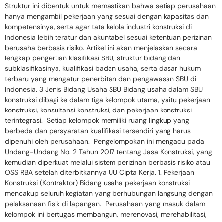
Struktur ini dibentuk untuk memastikan bahwa setiap perusahaan
hanya mengambil pekerjaan yang sesuai dengan kapasitas dan
kompetensinya, serta agar tata kelola industri konstruksi di
Indonesia lebih teratur dan akuntabel sesuai ketentuan perizinan
berusaha berbasis risiko. Artikel ini akan menjelaskan secara
lengkap pengertian klasifikasi SBU, struktur bidang dan
subklasifikasinya, kualifikasi badan usaha, serta dasar hukum
terbaru yang mengatur penerbitan dan pengawasan SBU di
Indonesia. 3 Jenis Bidang Usaha SBU Bidang usaha dalam SBU
konstruksi dibagi ke dalam tiga kelompok utama, yaitu pekerjaan
konstruksi, konsultansi konstruksi, dan pekerjaan konstruksi
terintegrasi. Setiap kelompok memiliki ruang lingkup yang
berbeda dan persyaratan kualifikasi tersendiri yang harus
dipenuhi oleh perusahaan. Pengelompokan ini mengacu pada
Undang-Undang No. 2 Tahun 2017 tentang Jasa Konstruksi, yang
kemudian diperkuat melalui sistem perizinan berbasis risiko atau
OSS RBA setelah diterbitkannya UU Cipta Kerja. 1. Pekerjaan
Konstruksi (Kontraktor) Bidang usaha pekerjaan konstruksi
mencakup seluruh kegiatan yang berhubungan langsung dengan
pelaksanaan fisik di lapangan. Perusahaan yang masuk dalam
kelompok ini bertugas membangun, merenovasi, merehabilitasi,