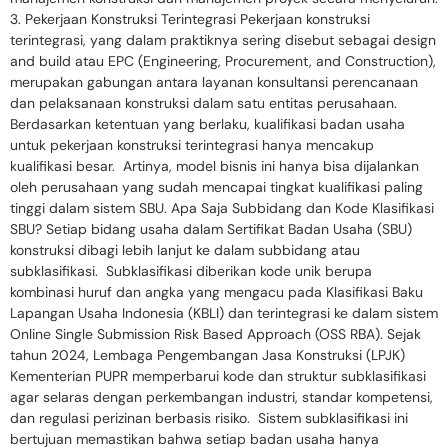
3. Pekerjaan Konstruksi Terintegrasi Pekerjaan konstruksi
terintegrasi, yang dalam praktiknya sering disebut sebagai design
and build atau EPC (Engineering, Procurement, and Construction),
merupakan gabungan antara layanan konsultansi perencanaan
dan pelaksanaan konstruksi dalam satu entitas perusahaan.
Berdasarkan ketentuan yang berlaku, kualifikasi badan usaha
untuk pekerjaan konstruksi terintegrasi hanya mencakup
kualifikasi besar. Artinya, model bisnis ini hanya bisa dijalankan
oleh perusahaan yang sudah mencapai tingkat kualifikasi paling
tinggi dalam sistem SBU. Apa Saja Subbidang dan Kode Klasifikasi
SBU? Setiap bidang usaha dalam Sertifikat Badan Usaha (SBU)
konstruksi dibagi lebih lanjut ke dalam subbidang atau
subklasifikasi. Subklasifikasi diberikan kode unik berupa
kombinasi huruf dan angka yang mengacu pada Klasifikasi Baku
Lapangan Usaha Indonesia (KBLI) dan terintegrasi ke dalam sistem
Online Single Submission Risk Based Approach (OSS RBA). Sejak
tahun 2024, Lembaga Pengembangan Jasa Konstruksi (LPJK)
Kementerian PUPR memperbarui kode dan struktur subklasifikasi
agar selaras dengan perkembangan industri, standar kompetensi,
dan regulasi perizinan berbasis risiko. Sistem subklasifikasi ini
bertujuan memastikan bahwa setiap badan usaha hanya