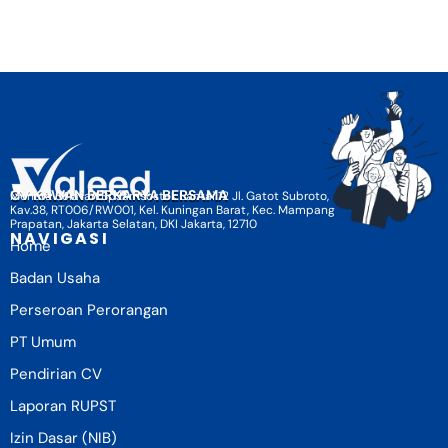
CV KAWAN BERKARYA BERSAMA
Menara Selatan BpJamsostek Lantai 12 Jl. Gatot Subroto,
Kav.38, RT006/RW001, Kel. Kuningan Barat, Kec. Mampang
Prapatan, Jakarta Selatan, DKI Jakarta, 12710
NAVIGASI
Home
Badan Usaha
Perseroan Perorangan
PT Umum
Pendirian CV
Laporan RUPST
Izin Dasar (NIB)