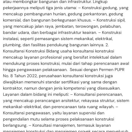
atau membongkar bangunan dan infrastruktur. Lingkup
pekerjaannya meliputi tiga jenis utama: – Konstruksi gedung, yang
mencakup pembangunan hunian, gedung perkantoran, gedung
komersial, dan bangunan berkegunaan khusus. – Konstruksi sipil,
yang mencakup jalan raya, jembatan, terowongan, pelabuhan,
bandar udara, dan berbagai infrastruktur keairan. – Konstruksi
instalasi, seperti pemasangan sistem mekanikal, elektrikal,
plumbing, dan fasilitas pendukung bangunan lainnya. 2.
Konsultansi Konstruksi Bidang usaha konsultansi konstruksi
mencakup layanan profesional yang bersifat intelektual dalam
mendukung proses konstruksi, mulai dari tahap perencanaan awal
hingga pengawasan pelaksanaan. Sesuai dengan Permen PUPR
No. 8 Tahun 2022, perusahaan konsultansi konstruksi juga
diwajibkan memenuhi standar sertifikasi yang sama dengan
kontraktor, namun dengan jenis kompetensi yang disesuaikan.
Layanan dalam bidang ini meliputi: – Konsultansi perencanaan,
yang mencakup perancangan arsitektur, rekayasa struktur, sistem
mekanikal-elektrikal, dan perencanaan tata ruang wilayah. –
Konsultansi pengawasan, yaitu layanan supervisi dan
pengendalian mutu selama proses pelaksanaan konstruksi
berlangsung. – Konsultasi manajemen, termasuk layanan
manajemen konstruksi dan manajemen proyek secara menyeluruh.