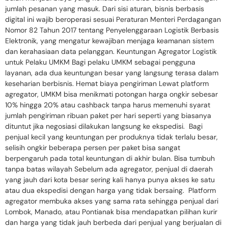
jumlah pesanan yang masuk. Dari sisi aturan, bisnis berbasis
digital ini wajib beroperasi sesuai Peraturan Menteri Perdagangan
Nomor 82 Tahun 2017 tentang Penyelenggaraan Logistik Berbasis
Elektronik, yang mengatur kewajiban menjaga keamanan sistem
dan kerahasiaan data pelanggan. Keuntungan Agregator Logistik
untuk Pelaku UMKM Bagi pelaku UMKM sebagai pengguna
layanan, ada dua keuntungan besar yang langsung terasa dalam
keseharian berbisnis. Hemat biaya pengiriman Lewat platform
agregator, UMKM bisa menikmati potongan harga ongkir sebesar
10% hingga 20% atau cashback tanpa harus memenuhi syarat
jumlah pengiriman ribuan paket per hari seperti yang biasanya
dituntut jika negosiasi dilakukan langsung ke ekspedisi. Bagi
penjual kecil yang keuntungan per produknya tidak terlalu besar,
selisih ongkir beberapa persen per paket bisa sangat
berpengaruh pada total keuntungan di akhir bulan. Bisa tumbuh
tanpa batas wilayah Sebelum ada agregator, penjual di daerah
yang jauh dari kota besar sering kali hanya punya akses ke satu
atau dua ekspedisi dengan harga yang tidak bersaing. Platform
agregator membuka akses yang sama rata sehingga penjual dari
Lombok, Manado, atau Pontianak bisa mendapatkan pilihan kurir
dan harga yang tidak jauh berbeda dari penjual yang berjualan di