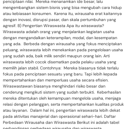
penciptaan nilai. Mereka menanamkan ide besar, lalu
mengembangkan sistem bisnis yang bisa mengubah cara hidup
atau kebiasaan konsumen. Karena itu, wirausaha erat kaitannya
dengan inovasi, disrupsi pasar, dan skala pertumbuhan yang
agresif. B) Pengertian Wiraswasta Apa itu wiraswasta?
Wiraswasta adalah orang yang menjalankan kegiatan usaha
dengan mengandalkan keterampilan, modal, dan kesempatan
yang ada. Berbeda dengan wirausaha yang fokus menciptakan
peluang, wiraswasta lebih menekankan pada pengelolaan usaha
yang sudah ada, baik milik sendiri maupun orang lain. Arti
wiraswasta lebih cocok disematkan pada pelaku usaha yang
memilih jalan stabil. Contohnya: Mereka biasanya tidak terlalu
fokus pada penciptaan sesuatu yang baru. Tapi lebih kepada
mempertahankan dan memperluas usaha secara efisien.
Wiraswastawan biasanya menghindari risiko besar dan
cenderung mengikuti sistem yang sudah terbukti. Keberhasilan
mereka ditentukan oleh kemampuan mengelola usaha, menjaga
relasi dengan pelanggan, serta mempertahankan kualitas produk
atau layanan. Dalam hal ini, pengertian wiraswasta lebih dekat
pada aktivitas manajerial dan operasional sehari-hari. Daftar
Perbedaan Wirausaha dan Wiraswasta Berikut ini adalah tabel
perbandingan perbedaan wirausaha dan wiraswasta