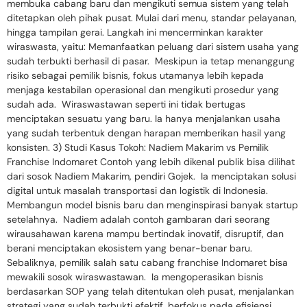
membuka cabang baru dan mengikuti semua sistem yang telah
ditetapkan oleh pihak pusat. Mulai dari menu, standar pelayanan,
hingga tampilan gerai. Langkah ini mencerminkan karakter
wiraswasta, yaitu: Memanfaatkan peluang dari sistem usaha yang
sudah terbukti berhasil di pasar. Meskipun ia tetap menanggung
risiko sebagai pemilik bisnis, fokus utamanya lebih kepada
menjaga kestabilan operasional dan mengikuti prosedur yang
sudah ada. Wiraswastawan seperti ini tidak bertugas
menciptakan sesuatu yang baru. Ia hanya menjalankan usaha
yang sudah terbentuk dengan harapan memberikan hasil yang
konsisten. 3) Studi Kasus Tokoh: Nadiem Makarim vs Pemilik
Franchise Indomaret Contoh yang lebih dikenal publik bisa dilihat
dari sosok Nadiem Makarim, pendiri Gojek. Ia menciptakan solusi
digital untuk masalah transportasi dan logistik di Indonesia.
Membangun model bisnis baru dan menginspirasi banyak startup
setelahnya. Nadiem adalah contoh gambaran dari seorang
wirausahawan karena mampu bertindak inovatif, disruptif, dan
berani menciptakan ekosistem yang benar-benar baru.
Sebaliknya, pemilik salah satu cabang franchise Indomaret bisa
mewakili sosok wiraswastawan. Ia mengoperasikan bisnis
berdasarkan SOP yang telah ditentukan oleh pusat, menjalankan
strategi yang sudah terbukti efektif, berfokus pada efisiensi