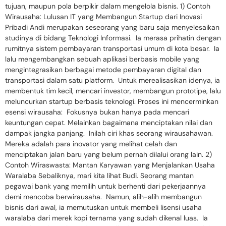
tujuan, maupun pola berpikir dalam mengelola bisnis. 1) Contoh
Wirausaha: Lulusan IT yang Membangun Startup dari Inovasi
Pribadi Andi merupakan seseorang yang baru saja menyelesaikan
studinya di bidang Teknologi Informasi. Ia merasa prihatin dengan
rumitnya sistem pembayaran transportasi umum di kota besar. Ia
lalu mengembangkan sebuah aplikasi berbasis mobile yang
mengintegrasikan berbagai metode pembayaran digital dan
transportasi dalam satu platform. Untuk merealisasikan idenya, ia
membentuk tim kecil, mencari investor, membangun prototipe, lalu
meluncurkan startup berbasis teknologi. Proses ini mencerminkan
esensi wirausaha: Fokusnya bukan hanya pada mencari
keuntungan cepat. Melainkan bagaimana menciptakan nilai dan
dampak jangka panjang. Inilah ciri khas seorang wirausahawan.
Mereka adalah para inovator yang melihat celah dan
menciptakan jalan baru yang belum pernah dilalui orang lain. 2)
Contoh Wiraswasta: Mantan Karyawan yang Menjalankan Usaha
Waralaba Sebaliknya, mari kita lihat Budi. Seorang mantan
pegawai bank yang memilih untuk berhenti dari pekerjaannya
demi mencoba berwirausaha. Namun, alih-alih membangun
bisnis dari awal, ia memutuskan untuk membeli lisensi usaha
waralaba dari merek kopi ternama yang sudah dikenal luas. Ia