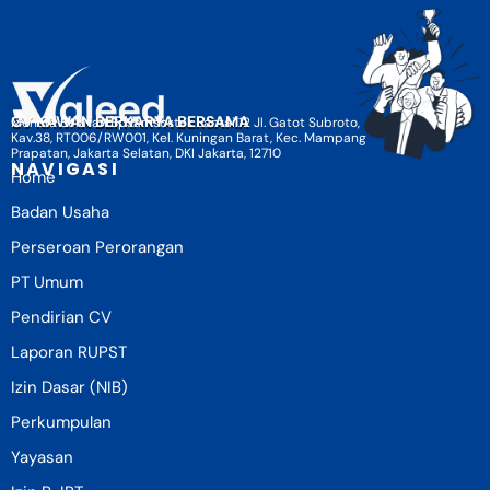
CV KAWAN BERKARYA BERSAMA
Menara Selatan BpJamsostek Lantai 12 Jl. Gatot Subroto,
Kav.38, RT006/RW001, Kel. Kuningan Barat, Kec. Mampang
Prapatan, Jakarta Selatan, DKI Jakarta, 12710
NAVIGASI
Home
Badan Usaha
Perseroan Perorangan
PT Umum
Pendirian CV
Laporan RUPST
Izin Dasar (NIB)
Perkumpulan
Yayasan