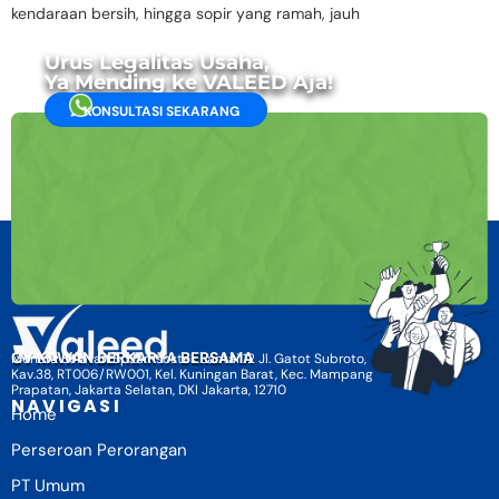
kendaraan bersih, hingga sopir yang ramah, jauh
Urus Legalitas Usaha,
Ya Mending ke VALEED Aja!
KONSULTASI SEKARANG
CV KAWAN BERKARYA BERSAMA
Menara Selatan BpJamsostek Lantai 12 Jl. Gatot Subroto,
Kav.38, RT006/RW001, Kel. Kuningan Barat, Kec. Mampang
Prapatan, Jakarta Selatan, DKI Jakarta, 12710
NAVIGASI
Home
Perseroan Perorangan
PT Umum