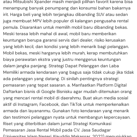
atau Mitsubishi Xpander masih menjadi pilihan favorit karena bisa
menampung banyak penumpang dan konsumsi bahan bakarnya
irit. Harga beli yang lebih terjangkau dibanding SUV atau sedan
juga membuat MPV lebih populer di kalangan pengusaha rental
pemula. Disarankan untuk memilih mobil baru dibanding bekas.
Meski terasa lebih mahal di awal, mobil baru memberikan
keuntungan berupa garansi servis dari dealer, risiko kerusakan
yang lebih kecil, dan kondisi yang lebih menarik bagi pelanggan.
Mobil bekas, meski harganya lebih murah, kerap membutuhkan
biaya perawatan ekstra yang justru menggerus keuntungan
dalam jangka panjang. Strategi Dapat Pelanggan dan Laba
Memiliki armada kendaraan yang bagus saja tidak cukup jika tidak
ada pelanggan yang datang. Di sinilah pentingnya strategi
pemasaran yang tepat sasaran. a. Manfaatkan Platform Digital
Daftarkan bisnis di Google Bisnisku agar mudah ditemukan orang
yang mencari rental mobil di daerahmu. Buat akun media sosial
aktif di Instagram, Facebook, dan TikTok untuk memperkenalkan
armada dan layananmu. Gunakan foto kendaraan yang menarik
dan testimoni pelanggan nyata untuk membangun kepercayaan.
Riset yang diterbitkan dalam jurnal Strategi Komunikasi
Pemasaran Jasa Rental Mobil pada CV. Jasa Saudagar
(Universitas Islam Negeri Alauddin Makassar, 2022) menunjukkan