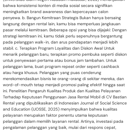
bahwa konsistensi konten di media sosial secara signifikan
meningkatkan brand awareness dan kepercayaan calon
penyewa. b. Bangun Kemitraan Strategis Bukan hanya bersaing
langsung dengan rental lain, kamu bisa memperluas jangkauan
pasar melalui kemitraan. Beberapa opsi yang bisa dijajaki: Dengan
strategi kemitraan ini, kamu tidak perlu sepenuhnya bergantung
pada pelanggan walk-in, dan arus pendapatan menjadi lebih
stabil. c. Terapkan Program Loyalitas dan Diskon Awal Untuk
menarik pelanggan baru, terapkan promo pembuka seperti diskon
untuk penyewaan pertama atau bonus jam tambahan. Untuk
pelanggan lama, buat program repeat order seperti cashback
atau harga khusus. Pelanggan yang puas cenderung
merekomendasikan bisnis ke orang-orang di sekitar mereka, dan
word-of-mouth tetap menjadi promosi paling efektif hingga saat
ini. Penelitian Pengaruh Kualitas Produk dan Kualitas Pelayanan
Terhadap Keputusan Penggunaan Jasa Rental Mobil di CV Bastian
Rental yang dipublikasikan di Indonesian Journal of Social Science
and Education (IJOSSE, 2025) menyimpulkan bahwa kualitas
pelayanan merupakan faktor penentu utama keputusan
pelanggan dalam memilih layanan rental. Artinya, investasi pada
pengalaman pelanggan yang baik, mulai dari respons cepat,