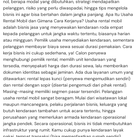
nol, berapa modal yang dibutuhkan, strategi mendapatkan
pelanggan, risiko yang perlu diwaspadai, hingga tips mengelola
bisnis ini agar bisa bertahan dalam jangka panjang. Apa Itu Usaha
Rental Mobil dan Gimana Cara Kerjanya? Usaha rental mobil
adalah bisnis jasa yang menyewakan kendaraan roda empat
kepada pelanggan untuk jangka waktu tertentu, biasanya harian
atau mingguan. Pemilik usaha menyediakan kendaraan, sementara
pelanggan membayar biaya sewa sesuai durasi pemakaian. Cara
kerja bisnis ini cukup sederhana, ya! Calon penyewa
menghubungi pemilik rental, memilih unit kendaraan yang
tersedia, menyepakati harga dan durasi sewa, lalu memberikan
dokumen identitas sebagai jaminan. Ada dua layanan umum yang
ditawarkan: rental lepas kunci (penyewa mengemudikan sendiri)
dan rental dengan sopir (disertai pengemudi dari pihak rental).
Masing-masing memiliki segmen pasar tersendiri. Pelanggan
usaha rental mobil sangat beragam. Mulai dari wisatawan lokal
maupun mancanegara, pelaku perjalanan bisnis, keluarga yang
butuh kendaraan tambahan untuk acara tertentu, hingga
perusahaan yang memerlukan armada kendaraan operasional
jangka pendek. Secara operasional, bisnis ini tidak membutuhkan
infrastruktur yang rumit. Kamu cukup punya kendaraan layak
pakai, tempat transaksi (bisa memanfaatkan rumah sendiri),