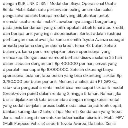
dengan KLIK LINK DI SINI! Modal dan Biaya Operasional Usaha
Rental Mobil Salah satu pertanyaan paling umum dari calon
pengusaha adalah: berapa modal yang dibutuhkan untuk
memulai usaha rental mobil? Jawabannya sangat bergantung
pada jenis kendaraan yang dipilih, apakah dibeli tunai atau kredit,
dan berapa unit yang ingin dioperasikan. Berikut adalah ilustrasi
perhitungan modal awal jika kamu memilih Toyota Avanza sebagai
armada pertama dengan skema kredit tenor 48 bulan: Setiap
bulannya, kamu perlu menyiapkan biaya operasional yang
mencakup: Dengan asumsi mobil berhasil disewa selama 25 hari
dalam sebulan dengan tarif Rp 400.000 per hari, omzet yang
diperoleh mencapai Rp 10.000.000. Setelah dikurangi biaya
operasional bulanan, laba bersih yang bisa dikantongi sekitar Rp
3.790.000 per bulan per unit. Menurut analisis dari PT GPSKU,
rata-rata pengusaha rental mobil bisa mencapai titik balik modal
(break-even point) dalam rentang 3 hingga 5 tahun. Namun, jika
bisnis dijalankan di kota besar atau dengan mengakuisisi rental
yang sudah berjalan, proses balik modal bisa terjadi lebih cepat,
bahkan kurang dari 2 tahun. Tips Memilih Kendaraan yang Tepat
Jenis mobil sangat menentukan keberhasilan bisnis ini. Mobil MPV
(Multi Purpose Vehicle) seperti Toyota Avanza, Daihatsu Xenia,