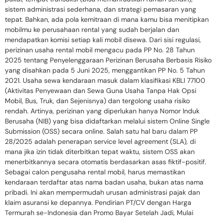
sistem administrasi sederhana, dan strategi pemasaran yang
tepat. Bahkan, ada pola kemitraan di mana kamu bisa menitipkan
mobilmu ke perusahaan rental yang sudah berjalan dan
mendapatkan komisi setiap kali mobil disewa. Dari sisi regulasi,
perizinan usaha rental mobil mengacu pada PP No. 28 Tahun
2025 tentang Penyelenggaraan Perizinan Berusaha Berbasis Risiko
yang disahkan pada 5 Juni 2025, menggantikan PP No. 5 Tahun
2021. Usaha sewa kendaraan masuk dalam klasifikasi KBLI 77100
(Aktivitas Penyewaan dan Sewa Guna Usaha Tanpa Hak Opsi
Mobil, Bus, Truk, dan Sejenisnya) dan tergolong usaha risiko
rendah. Artinya, perizinan yang diperlukan hanya Nomor Induk
Berusaha (NIB) yang bisa didaftarkan melalui sistem Online Single
Submission (OSS) secara online. Salah satu hal baru dalam PP
28/2025 adalah penerapan service level agreement (SLA), di
mana jika izin tidak diterbitkan tepat waktu, sistem OSS akan
menerbitkannya secara otomatis berdasarkan asas fiktif-positif.
Sebagai calon pengusaha rental mobil, harus memastikan
kendaraan terdaftar atas nama badan usaha, bukan atas nama
pribadi. Ini akan mempermudah urusan administrasi pajak dan
klaim asuransi ke depannya. Pendirian PT/CV dengan Harga
Termurah se-Indonesia dan Promo Bayar Setelah Jadi, Mulai