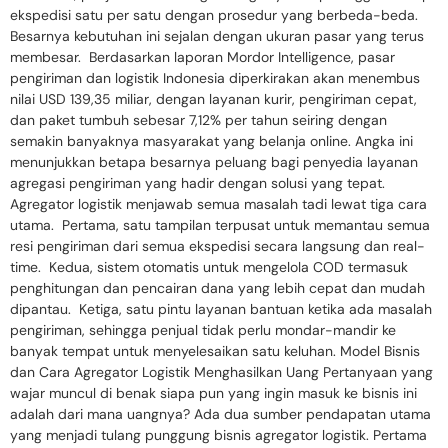
ekspedisi satu per satu dengan prosedur yang berbeda-beda.
Besarnya kebutuhan ini sejalan dengan ukuran pasar yang terus
membesar. Berdasarkan laporan Mordor Intelligence, pasar
pengiriman dan logistik Indonesia diperkirakan akan menembus
nilai USD 139,35 miliar, dengan layanan kurir, pengiriman cepat,
dan paket tumbuh sebesar 7,12% per tahun seiring dengan
semakin banyaknya masyarakat yang belanja online. Angka ini
menunjukkan betapa besarnya peluang bagi penyedia layanan
agregasi pengiriman yang hadir dengan solusi yang tepat.
Agregator logistik menjawab semua masalah tadi lewat tiga cara
utama. Pertama, satu tampilan terpusat untuk memantau semua
resi pengiriman dari semua ekspedisi secara langsung dan real-
time. Kedua, sistem otomatis untuk mengelola COD termasuk
penghitungan dan pencairan dana yang lebih cepat dan mudah
dipantau. Ketiga, satu pintu layanan bantuan ketika ada masalah
pengiriman, sehingga penjual tidak perlu mondar-mandir ke
banyak tempat untuk menyelesaikan satu keluhan. Model Bisnis
dan Cara Agregator Logistik Menghasilkan Uang Pertanyaan yang
wajar muncul di benak siapa pun yang ingin masuk ke bisnis ini
adalah dari mana uangnya? Ada dua sumber pendapatan utama
yang menjadi tulang punggung bisnis agregator logistik. Pertama