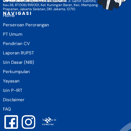
CV KAWAN BERKARYA BERSAMA
Menara Selatan BpJamsostek Lantai 12 Jl. Gatot Subroto,
Kav.38, RT006/RW001, Kel. Kuningan Barat, Kec. Mampang
Prapatan, Jakarta Selatan, DKI Jakarta, 12710
NAVIGASI
Home
Perseroan Perorangan
PT Umum
Pendirian CV
Laporan RUPST
Izin Dasar (NIB)
Perkumpulan
Yayasan
Izin P-IRT
Disclaimer
FAQ
Terdaftar di