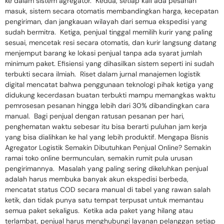
ke dalam sistem agregator. Kedua, setiap kali ada pesanan
masuk, sistem secara otomatis membandingkan harga, kecepatan
pengiriman, dan jangkauan wilayah dari semua ekspedisi yang
sudah bermitra. Ketiga, penjual tinggal memilih kurir yang paling
sesuai, mencetak resi secara otomatis, dan kurir langsung datang
menjemput barang ke lokasi penjual tanpa ada syarat jumlah
minimum paket. Efisiensi yang dihasilkan sistem seperti ini sudah
terbukti secara ilmiah. Riset dalam jurnal manajemen logistik
digital mencatat bahwa penggunaan teknologi pihak ketiga yang
didukung kecerdasan buatan terbukti mampu memangkas waktu
pemrosesan pesanan hingga lebih dari 30% dibandingkan cara
manual. Bagi penjual dengan ratusan pesanan per hari,
penghematan waktu sebesar itu bisa berarti puluhan jam kerja
yang bisa dialihkan ke hal yang lebih produktif. Mengapa Bisnis
Agregator Logistik Semakin Dibutuhkan Penjual Online? Semakin
ramai toko online bermunculan, semakin rumit pula urusan
pengirimannya. Masalah yang paling sering dikeluhkan penjual
adalah harus membuka banyak akun ekspedisi berbeda,
mencatat status COD secara manual di tabel yang rawan salah
ketik, dan tidak punya satu tempat terpusat untuk memantau
semua paket sekaligus. Ketika ada paket yang hilang atau
terlambat, penjual harus menghubungi layanan pelanggan setiap