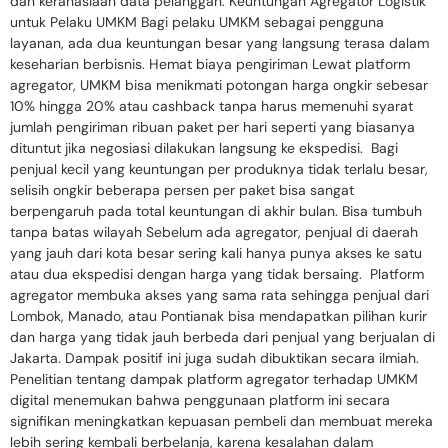
dan kerahasiaan data pelanggan. Keuntungan Agregator Logistik
untuk Pelaku UMKM Bagi pelaku UMKM sebagai pengguna
layanan, ada dua keuntungan besar yang langsung terasa dalam
keseharian berbisnis. Hemat biaya pengiriman Lewat platform
agregator, UMKM bisa menikmati potongan harga ongkir sebesar
10% hingga 20% atau cashback tanpa harus memenuhi syarat
jumlah pengiriman ribuan paket per hari seperti yang biasanya
dituntut jika negosiasi dilakukan langsung ke ekspedisi. Bagi
penjual kecil yang keuntungan per produknya tidak terlalu besar,
selisih ongkir beberapa persen per paket bisa sangat
berpengaruh pada total keuntungan di akhir bulan. Bisa tumbuh
tanpa batas wilayah Sebelum ada agregator, penjual di daerah
yang jauh dari kota besar sering kali hanya punya akses ke satu
atau dua ekspedisi dengan harga yang tidak bersaing. Platform
agregator membuka akses yang sama rata sehingga penjual dari
Lombok, Manado, atau Pontianak bisa mendapatkan pilihan kurir
dan harga yang tidak jauh berbeda dari penjual yang berjualan di
Jakarta. Dampak positif ini juga sudah dibuktikan secara ilmiah.
Penelitian tentang dampak platform agregator terhadap UMKM
digital menemukan bahwa penggunaan platform ini secara
signifikan meningkatkan kepuasan pembeli dan membuat mereka
lebih sering kembali berbelanja, karena kesalahan dalam