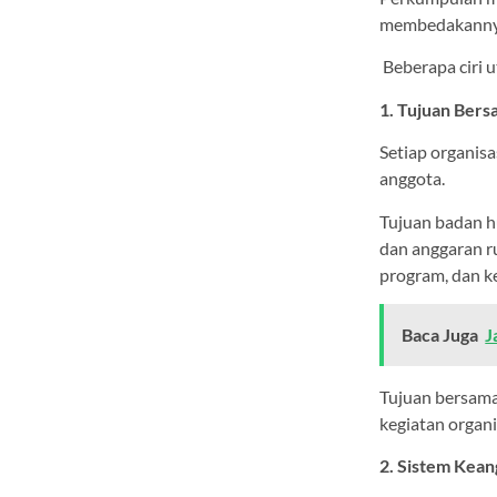
membedakannya 
Beberapa ciri 
1. Tujuan Ber
Setiap organisa
anggota.
Tujuan badan h
dan anggaran r
program, dan k
Baca Juga
J
Tujuan bersama
kegiatan organi
2. Sistem Kea