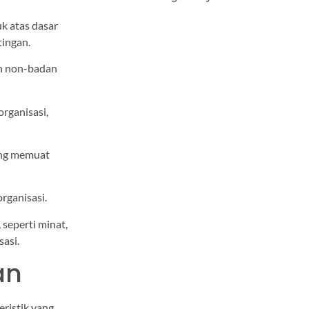
k atas dasar
tingan.
un non-badan
organisasi,
ang memuat
rganisasi.
seperti minat,
sasi.
an
ristik yang