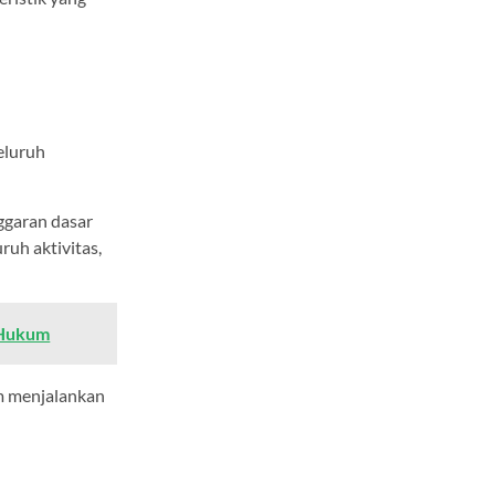
seluruh
ggaran dasar
ruh aktivitas,
 Hukum
am menjalankan