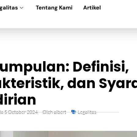
galitas
Tentang Kami
Artikel
umpulan: Definisi,
kteristik, dan Syar
irian
da
5 October 2024
Oleh
albert
Legalitas