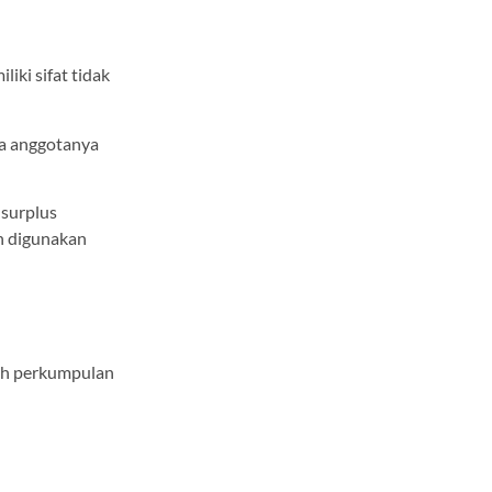
iki sifat tidak
ra anggotanya
 surplus
an digunakan
uah perkumpulan