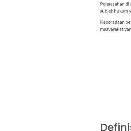
Pengesahan di 
subjek hukum y
Keberadaan per
masyarakat yan
Defin