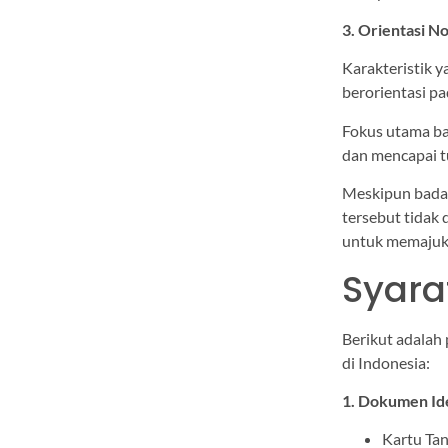
3. Orientasi N
Karakteristik y
berorientasi pa
Fokus utama ba
dan mencapai tu
Meskipun badan
tersebut tidak 
untuk memajuka
Syara
Berikut adalah
di Indonesia:
1. Dokumen Ide
Kartu Ta