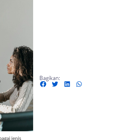
Bagikan:
agai jenis