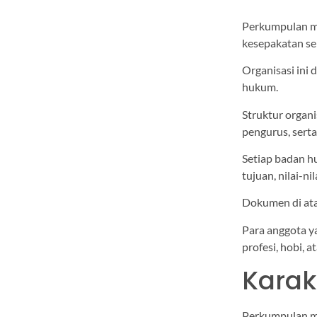
Perkumpulan me
kesepakatan sek
Organisasi ini
hukum.
Struktur organi
pengurus, sert
Setiap badan h
tujuan, nilai-ni
Dokumen di ata
Para anggota y
profesi, hobi, 
Karak
Perkumpulan me