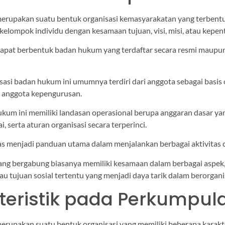
rupakan suatu bentuk organisasi kemasyarakatan yang terbentu
elompok individu dengan kesamaan tujuan, visi, misi, atau kepen
 dapat berbentuk badan hukum yang terdaftar secara resmi maup
sasi badan hukum ini umumnya terdiri dari anggota sebagai basis 
a anggota kepengurusan.
ukum ini memiliki landasan operasional berupa anggaran dasar y
lai, serta aturan organisasi secara terperinci.
s menjadi panduan utama dalam menjalankan berbagai aktivitas o
ang bergabung biasanya memiliki kesamaan dalam berbagai aspek, 
atau tujuan sosial tertentu yang menjadi daya tarik dalam berorgani
teristik pada Perkumpul
rupakan suatu bentuk organisasi yang memiliki beberapa karakte