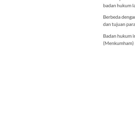
badan hukum la
Berbeda dengan
dan tujuan par
Badan hukum i
(Menkumham) s