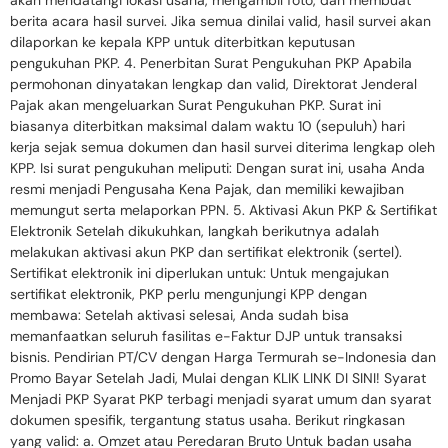
berita acara hasil survei. Jika semua dinilai valid, hasil survei akan
dilaporkan ke kepala KPP untuk diterbitkan keputusan
pengukuhan PKP. 4. Penerbitan Surat Pengukuhan PKP Apabila
permohonan dinyatakan lengkap dan valid, Direktorat Jenderal
Pajak akan mengeluarkan Surat Pengukuhan PKP. Surat ini
biasanya diterbitkan maksimal dalam waktu 10 (sepuluh) hari
kerja sejak semua dokumen dan hasil survei diterima lengkap oleh
KPP. Isi surat pengukuhan meliputi: Dengan surat ini, usaha Anda
resmi menjadi Pengusaha Kena Pajak, dan memiliki kewajiban
memungut serta melaporkan PPN. 5. Aktivasi Akun PKP & Sertifikat
Elektronik Setelah dikukuhkan, langkah berikutnya adalah
melakukan aktivasi akun PKP dan sertifikat elektronik (sertel).
Sertifikat elektronik ini diperlukan untuk: Untuk mengajukan
sertifikat elektronik, PKP perlu mengunjungi KPP dengan
membawa: Setelah aktivasi selesai, Anda sudah bisa
memanfaatkan seluruh fasilitas e-Faktur DJP untuk transaksi
bisnis. Pendirian PT/CV dengan Harga Termurah se-Indonesia dan
Promo Bayar Setelah Jadi, Mulai dengan KLIK LINK DI SINI! Syarat
Menjadi PKP Syarat PKP terbagi menjadi syarat umum dan syarat
dokumen spesifik, tergantung status usaha. Berikut ringkasan
yang valid: a. Omzet atau Peredaran Bruto Untuk badan usaha