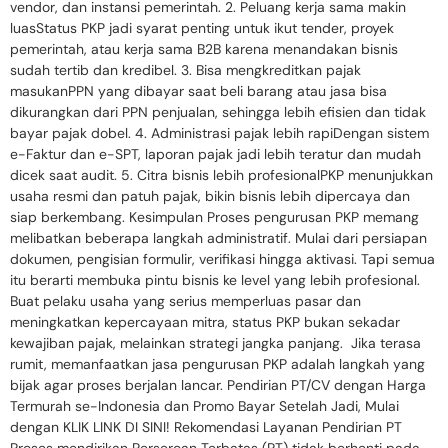
vendor, dan instansi pemerintah. 2. Peluang kerja sama makin
luasStatus PKP jadi syarat penting untuk ikut tender, proyek
pemerintah, atau kerja sama B2B karena menandakan bisnis
sudah tertib dan kredibel. 3. Bisa mengkreditkan pajak
masukanPPN yang dibayar saat beli barang atau jasa bisa
dikurangkan dari PPN penjualan, sehingga lebih efisien dan tidak
bayar pajak dobel. 4. Administrasi pajak lebih rapiDengan sistem
e-Faktur dan e-SPT, laporan pajak jadi lebih teratur dan mudah
dicek saat audit. 5. Citra bisnis lebih profesionalPKP menunjukkan
usaha resmi dan patuh pajak, bikin bisnis lebih dipercaya dan
siap berkembang. Kesimpulan Proses pengurusan PKP memang
melibatkan beberapa langkah administratif. Mulai dari persiapan
dokumen, pengisian formulir, verifikasi hingga aktivasi. Tapi semua
itu berarti membuka pintu bisnis ke level yang lebih profesional.
Buat pelaku usaha yang serius memperluas pasar dan
meningkatkan kepercayaan mitra, status PKP bukan sekadar
kewajiban pajak, melainkan strategi jangka panjang. Jika terasa
rumit, memanfaatkan jasa pengurusan PKP adalah langkah yang
bijak agar proses berjalan lancar. Pendirian PT/CV dengan Harga
Termurah se-Indonesia dan Promo Bayar Setelah Jadi, Mulai
dengan KLIK LINK DI SINI! Rekomendasi Layanan Pendirian PT
Proses mendirikan Perseroan Terbatas (PT) tidak berhenti pada