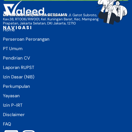
CV KAWAN BERKARYA BERSAMA
Menara Selatan BpJamsostek Lantai 12 Jl. Gatot Subroto,
Kav.38, RT006/RW001, Kel. Kuningan Barat, Kec. Mampang
Prapatan, Jakarta Selatan, DKI Jakarta, 12710
NAVIGASI
Home
Perseroan Perorangan
PT Umum
Pendirian CV
Laporan RUPST
Izin Dasar (NIB)
Perkumpulan
Yayasan
Izin P-IRT
Disclaimer
FAQ