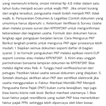
yang memenuhi kriteria, omzet minimal Rp 4,8 miliar dalam satu
tahun buku menjadi acuan untuk wajib PKP. Jika omzet kurang
dari angka tersebut, pengusaha masih boleh menjadi PKP, tidak
wajib. b. Persyaratan Dokumen & Legalitas Contoh dokumen yang
umumnya harus dipenuhi: c. Ketentuan Verifikasi & Survey Usaha
akan melalui proses survei dari KPP/KP2KP untuk mengonfirmasi
keberadaan dan kegiatan usaha. Formulir dan dokumen harus
lengkap agar pengajuan berjalan lancar. Cara Mengurus PKP
Berikut langkah praktis untuk mengurus PKP agar prosesnya lebih
mudah: 1. Siapkan semua dokumen seperti daftar di bagian
syarat. 2. Isi formulir pengukuhan PKP melalui aplikasi resmi DJP
seperti coretax atau melalui KPP/KP2KP. 3. Kirim atau unggah
permohonan bersama lampiran dokumen ke KPP/KP2KP. Bisa
melalui digital atau fisik. 4. Tunggu hasil verifikasi/survei dari
petugas. Pastikan lokasi usaha sesuai dokumen yang diajukan. 5.
Setelah disetujui, aktifkan akun PKP dan sertifikat elektronik jika
usaha menggunakan e-Faktur. Manfaat Memiliki PKP Menjadi
Pengusaha Kena Pajak (PKP) bukan cuma kewajiban, tapi juga
bisa bantu bisnis naik level. Berikut manfaat utamanya: 1. Bisa
buat faktur pajak resmiBisnis yang sudah PKP bisa menerbitkan
faktur pajak PPN, sehingga lebih dipercaya oleh klien besar,