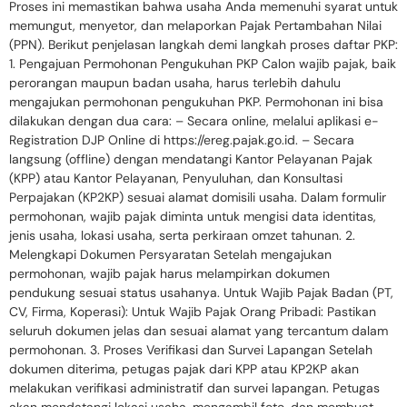
Proses ini memastikan bahwa usaha Anda memenuhi syarat untuk
memungut, menyetor, dan melaporkan Pajak Pertambahan Nilai
(PPN). Berikut penjelasan langkah demi langkah proses daftar PKP:
1. Pengajuan Permohonan Pengukuhan PKP Calon wajib pajak, baik
perorangan maupun badan usaha, harus terlebih dahulu
mengajukan permohonan pengukuhan PKP. Permohonan ini bisa
dilakukan dengan dua cara: – Secara online, melalui aplikasi e-
Registration DJP Online di https://ereg.pajak.go.id. – Secara
langsung (offline) dengan mendatangi Kantor Pelayanan Pajak
(KPP) atau Kantor Pelayanan, Penyuluhan, dan Konsultasi
Perpajakan (KP2KP) sesuai alamat domisili usaha. Dalam formulir
permohonan, wajib pajak diminta untuk mengisi data identitas,
jenis usaha, lokasi usaha, serta perkiraan omzet tahunan. 2.
Melengkapi Dokumen Persyaratan Setelah mengajukan
permohonan, wajib pajak harus melampirkan dokumen
pendukung sesuai status usahanya. Untuk Wajib Pajak Badan (PT,
CV, Firma, Koperasi): Untuk Wajib Pajak Orang Pribadi: Pastikan
seluruh dokumen jelas dan sesuai alamat yang tercantum dalam
permohonan. 3. Proses Verifikasi dan Survei Lapangan Setelah
dokumen diterima, petugas pajak dari KPP atau KP2KP akan
melakukan verifikasi administratif dan survei lapangan. Petugas
akan mendatangi lokasi usaha, mengambil foto, dan membuat