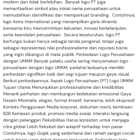
modern dan tidak berlebihan. Banyak logo PT juga
memanfaatkan simbol atau inisial nama perusahaan untuk
memudahkan identifikasi dan memperkuat branding. Contohnya,
logo Astra International yang menampilkan garis dinamis
berwarna biru mencerminkan kekuatan, inovasi berkelanjutan,
serta keandalan perusahaan. Secara keseluruhan, logo PT
berfungsi bukan hanya sebagai tanda pengenal, tetapi juga
sebagai representasi nilai profesionalisme dan reputasi bisnis
yang ingin dibangun di mata publik. Perbedaan Logo Perusahaan
dengan UMKM Banyak pelaku usaha sering menyamakan logo
perusahaan dengan logo UMKM, padahal keduanya memiliki
perbedaan signifikan baik dari segi tujuan maupun gaya visual.
Berikut perbedaannya: Aspek Logo Perusahaan (PT) Logo UMKM
Tujuan Utama Menunjukkan profesionalisme dan kredibilitas
Menarik perhatian dan membangun kedekatan emosional Gaya
Desain Minimalis, elegan, formal Kreatif, berwarna, lebih ekspresif
Konteks Penggunaan Media korporat, dokumen resmi, kemitraan
B2B Kemasan produk, promosi media sosial, interaksi langsung
dengan pelanggan Fleksibilitas Harus konsisten untuk menjaga
citra global Lebih fleksibel dan adaptif terhadap tren pasar
Contohnya, logo Gojek yang sederhana dan ramah sangat cocok
untuk bisnis yang dekat dengan masyarakat. Sedangkan logo