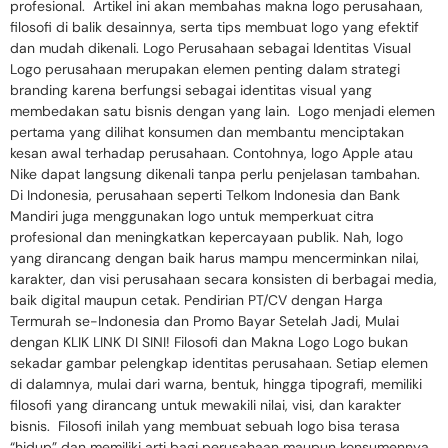
profesional. Artikel ini akan membahas makna logo perusahaan,
filosofi di balik desainnya, serta tips membuat logo yang efektif
dan mudah dikenali. Logo Perusahaan sebagai Identitas Visual
Logo perusahaan merupakan elemen penting dalam strategi
branding karena berfungsi sebagai identitas visual yang
membedakan satu bisnis dengan yang lain. Logo menjadi elemen
pertama yang dilihat konsumen dan membantu menciptakan
kesan awal terhadap perusahaan. Contohnya, logo Apple atau
Nike dapat langsung dikenali tanpa perlu penjelasan tambahan.
Di Indonesia, perusahaan seperti Telkom Indonesia dan Bank
Mandiri juga menggunakan logo untuk memperkuat citra
profesional dan meningkatkan kepercayaan publik. Nah, logo
yang dirancang dengan baik harus mampu mencerminkan nilai,
karakter, dan visi perusahaan secara konsisten di berbagai media,
baik digital maupun cetak. Pendirian PT/CV dengan Harga
Termurah se-Indonesia dan Promo Bayar Setelah Jadi, Mulai
dengan KLIK LINK DI SINI! Filosofi dan Makna Logo Logo bukan
sekadar gambar pelengkap identitas perusahaan. Setiap elemen
di dalamnya, mulai dari warna, bentuk, hingga tipografi, memiliki
filosofi yang dirancang untuk mewakili nilai, visi, dan karakter
bisnis. Filosofi inilah yang membuat sebuah logo bisa terasa
“hidup” dan memiliki arti bagi perusahaan maupun konsumennya.