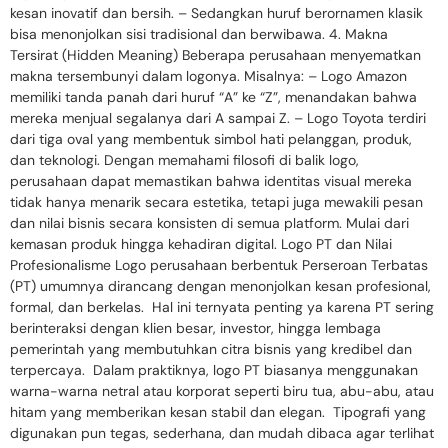
kesan inovatif dan bersih. – Sedangkan huruf berornamen klasik
bisa menonjolkan sisi tradisional dan berwibawa. 4. Makna
Tersirat (Hidden Meaning) Beberapa perusahaan menyematkan
makna tersembunyi dalam logonya. Misalnya: – Logo Amazon
memiliki tanda panah dari huruf “A” ke “Z”, menandakan bahwa
mereka menjual segalanya dari A sampai Z. – Logo Toyota terdiri
dari tiga oval yang membentuk simbol hati pelanggan, produk,
dan teknologi. Dengan memahami filosofi di balik logo,
perusahaan dapat memastikan bahwa identitas visual mereka
tidak hanya menarik secara estetika, tetapi juga mewakili pesan
dan nilai bisnis secara konsisten di semua platform. Mulai dari
kemasan produk hingga kehadiran digital. Logo PT dan Nilai
Profesionalisme Logo perusahaan berbentuk Perseroan Terbatas
(PT) umumnya dirancang dengan menonjolkan kesan profesional,
formal, dan berkelas. Hal ini ternyata penting ya karena PT sering
berinteraksi dengan klien besar, investor, hingga lembaga
pemerintah yang membutuhkan citra bisnis yang kredibel dan
terpercaya. Dalam praktiknya, logo PT biasanya menggunakan
warna-warna netral atau korporat seperti biru tua, abu-abu, atau
hitam yang memberikan kesan stabil dan elegan. Tipografi yang
digunakan pun tegas, sederhana, dan mudah dibaca agar terlihat