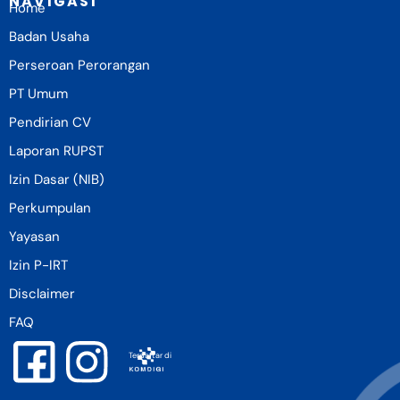
NAVIGASI
Home
Badan Usaha
Perseroan Perorangan
PT Umum
Pendirian CV
Laporan RUPST
Izin Dasar (NIB)
Perkumpulan
Yayasan
Izin P-IRT
Disclaimer
FAQ
Terdaftar di