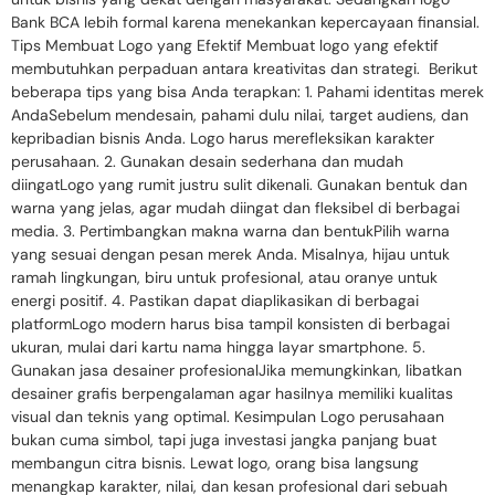
Bank BCA lebih formal karena menekankan kepercayaan finansial.
Tips Membuat Logo yang Efektif Membuat logo yang efektif
membutuhkan perpaduan antara kreativitas dan strategi. Berikut
beberapa tips yang bisa Anda terapkan: 1. Pahami identitas merek
AndaSebelum mendesain, pahami dulu nilai, target audiens, dan
kepribadian bisnis Anda. Logo harus merefleksikan karakter
perusahaan. 2. Gunakan desain sederhana dan mudah
diingatLogo yang rumit justru sulit dikenali. Gunakan bentuk dan
warna yang jelas, agar mudah diingat dan fleksibel di berbagai
media. 3. Pertimbangkan makna warna dan bentukPilih warna
yang sesuai dengan pesan merek Anda. Misalnya, hijau untuk
ramah lingkungan, biru untuk profesional, atau oranye untuk
energi positif. 4. Pastikan dapat diaplikasikan di berbagai
platformLogo modern harus bisa tampil konsisten di berbagai
ukuran, mulai dari kartu nama hingga layar smartphone. 5.
Gunakan jasa desainer profesionalJika memungkinkan, libatkan
desainer grafis berpengalaman agar hasilnya memiliki kualitas
visual dan teknis yang optimal. Kesimpulan Logo perusahaan
bukan cuma simbol, tapi juga investasi jangka panjang buat
membangun citra bisnis. Lewat logo, orang bisa langsung
menangkap karakter, nilai, dan kesan profesional dari sebuah