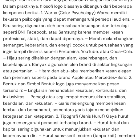
Dalam praktiknya, filosofi logo biasanya dibangun dari beberapa
komponen berikut: 1. Warna (Color Psychology) Warna memiliki
kekuatan psikologis yang dapat memengaruhi persepsi audiens. –
Biru sering digunakan oleh perusahaan keuangan dan teknologi
seperti BNI, Facebook, atau Samsung karena memberi kesan
profesional, stabil, dan dapat dipercaya. – Merah melambangkan
semangat, keberanian, dan energi, cocok untuk perusahaan yang
ingin tampil dinamis seperti Pertamina, YouTube, atau Coca-Cola.
– Hijau sering dikaitkan dengan alam, keseimbangan, dan
keberlanjutan. Banyak digunakan oleh brand di sektor lingkungan
atau pertanian. – Hitam dan abu-abu memberikan kesan elegan
dan premium, seperti pada brand Apple atau Mercedes-Benz. 2.
Bentuk dan Simbol Bentuk logo juga menyampaikan pesan
tersendiri: – Lingkaran menandakan kesatuan, kontinuitas, dan
inklusivitas. – Persegi atau segi empat menunjukkan stabilitas,
keandalan, dan kekuatan. – Garis melengkung memberi kesan
lembut dan bersahabat, sementara garis tajam menonjolkan
ketegasan dan ketepatan. 3. Tipografi (Jenis Huruf) Gaya huruf
juga memengaruhi persepsi terhadap brand. – Huruf tebal dan
kapital sering digunakan untuk menunjukkan kekuatan dan
kepercayaan diri. – Huruf sans-serif modern (tanpa kait) memberi