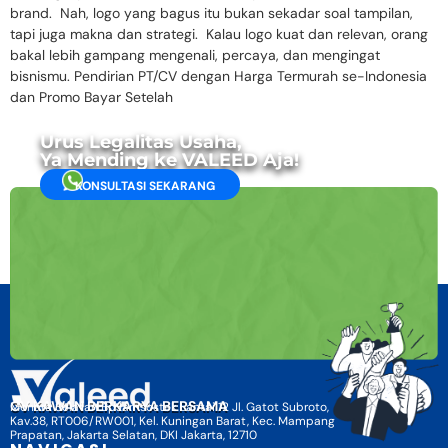
brand. Nah, logo yang bagus itu bukan sekadar soal tampilan,
tapi juga makna dan strategi. Kalau logo kuat dan relevan, orang
bakal lebih gampang mengenali, percaya, dan mengingat
bisnismu. Pendirian PT/CV dengan Harga Termurah se-Indonesia
dan Promo Bayar Setelah
Urus Legalitas Usaha,
Ya Mending ke VALEED Aja!
KONSULTASI SEKARANG
CV KAWAN BERKARYA BERSAMA
Menara Selatan BpJamsostek Lantai 12 Jl. Gatot Subroto,
Kav.38, RT006/RW001, Kel. Kuningan Barat, Kec. Mampang
Prapatan, Jakarta Selatan, DKI Jakarta, 12710