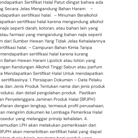
endapatkan Sertifikat Halal Patut diingat bahwa ada
k yang Secara Jelas Mengandung Bahan Haram –
dapatkan sertifikasi halal. – Minuman Beralkohol
apatkan sertifikasi halal karena mengandung alkohol
is seperti darah, kotoran, atau bahan lain yang
k atau farmasi yang mengandung bahan najis seperti
zim dari Sumber Hewan Yang Tidak Jelas Kehalalannya
tifikasi halal. – Campuran Bahan Kimia Tanpa
mendapatkan sertifikasi halal karena kurang
 Bahan Hewan Haram Lipstick atau lotion yang
engan Kandungan Alkohol Tinggi Sabun atau parfum
ara Mendapatkan Sertifikat Halal Untuk mendapatkan
n sertifikasinya: 1. Persiapan Dokumen – Data Pelaku
ama dan Jenis Produk Tentukan nama dan jenis produk
produksi, dan detail pengolahan produk. Pastikan
dan Penyelenggara Jaminan Produk Halal (BPJPH)
ndaftaran dengan lengkap, termasuk profil perusahaan,
 akan mengirim dokumen ke Lembaga Pemeriksa Halal
osedur yang melanggar prinsip kehalalan. 4.
an kemudian LPH akan melakukan pemeriksaan dan
BPJPH akan menerbitkan sertifikat halal yang dapat