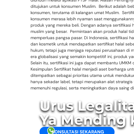
diunduh melalui aplikasi PTSP Halal. Alasan Pentingny
ditujukan untuk konsumen Muslim. Berikut adalah beber
konsumen, terutama di kalangan umat Muslim. Sertifi
konsumen merasa lebih nyaman saat menggunakannya.
produk yang mereka beli. Dengan adanya sertifikasi 
muslim yang besar. Permintaan akan produk halal tidak
memperluas pangsa pasar. Di Indonesia, sertifikasi
dan kosmetik untuk mendapatkan sertifikat halal se
hukum, tetapi juga menjaga reputasi perusahaan di m
era globalisasi yang semakin kompetitif ini, produk y
Selain itu, sertifikasi ini juga dapat membantu UMK
Kesimpulan Sertifikat halal menjadi aset berharga unt
ditempatkan sebagai prioritas utama untuk mendukung 
hanya sekadar label, tetapi merupakan alat strate
memenuhi regulasi, serta meningkatkan daya saing di
Urus Legalit
Ya Mending 
KONSULTASI SEKARANG