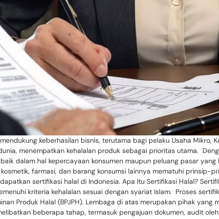
 mendukung keberhasilan bisnis, terutama bagi pelaku Usaha Mikro, 
unia, menempatkan kehalalan produk sebagai prioritas utama. Dengan
baik dalam hal kepercayaan konsumen maupun peluang pasar yang lebi
smetik, farmasi, dan barang konsumsi lainnya mematuhi prinsip-prins
kan sertifikasi halal di Indonesia. Apa Itu Sertifikasi Halal? Sert
hi kriteria kehalalan sesuai dengan syariat Islam. Proses sertifikas
inan Produk Halal (BPJPH). Lembaga di atas merupakan pihak yang
ini melibatkan beberapa tahap, termasuk pengajuan dokumen, audit ol