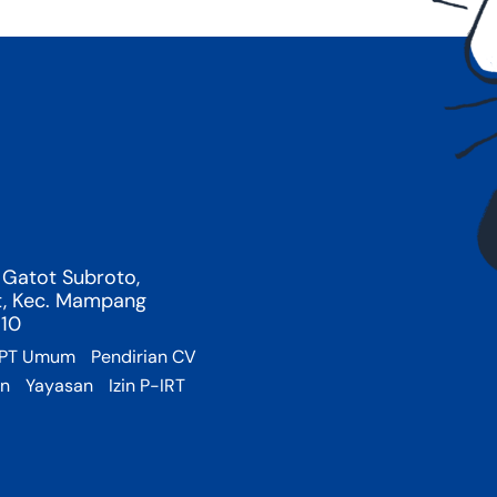
 Gatot Subroto,
t, Kec. Mampang
710
PT Umum
Pendirian CV
an
Yayasan
Izin P-IRT