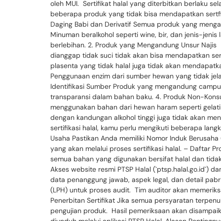
oleh MUI. Sertifikat halal yang diterbitkan berlaku 
beberapa produk yang tidak bisa mendapatkan sertf
Daging Babi dan Derivatif Semua produk yang mengand
Minuman beralkohol seperti wine, bir, dan jenis-jeni
berlebihan. 2. Produk yang Mengandung Unsur Najis –
dianggap tidak suci tidak akan bisa mendapatkan ser
plasenta yang tidak halal juga tidak akan mendapatk
Penggunaan enzim dari sumber hewan yang tidak jela
Identifikasi Sumber Produk yang mengandung campuran
transparansi dalam bahan baku. 4. Produk Non-Kon
menggunakan bahan dari hewan haram seperti gelati
dengan kandungan alkohol tinggi juga tidak akan men
sertifikasi halal, kamu perlu mengikuti beberapa lang
Usaha Pastikan Anda memiliki Nomor Induk Berusaha (
yang akan melalui proses sertifikasi halal. – Daftar
semua bahan yang digunakan bersifat halal dan tida
Akses website resmi PTSP Halal (`ptsp.halal.go.id`) d
data penanggung jawab, aspek legal, dan detail pabr
(LPH) untuk proses audit. Tim auditor akan memeriks
Penerbitan Sertifikat Jika semua persyaratan terpe
pengujian produk. Hasil pemeriksaan akan disampaikan