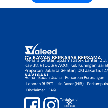
CV KAWAN BERKARYA BERSAMA
Menara Selatan BpJamsostek Lantai 12 Jl.
Kav.38, RT006/RW001, Kel. Kuningan Bara
Prapatan, Jakarta Selatan, DKI Jakarta, 12
NAVIGASI
Home
Badan Usaha
Perseroan Perorangan
Laporan RUPST
Izin Dasar (NIB)
Perkumpul
Disclaimer
FAQ
Terdaftar di