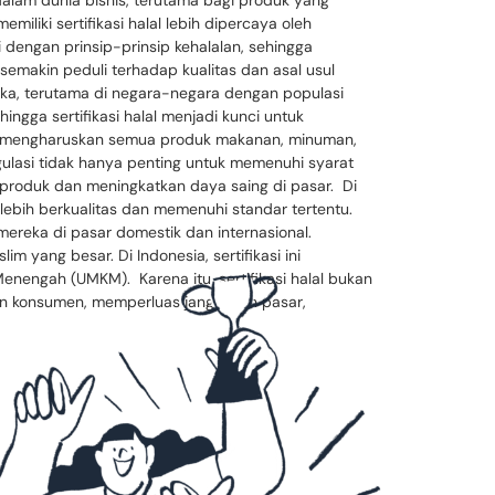
g dalam dunia bisnis, terutama bagi produk yang
iliki sertifikasi halal lebih dipercaya oleh
dengan prinsip-prinsip kehalalan, sehingga
makin peduli terhadap kualitas dan asal usul
buka, terutama di negara-negara dengan populasi
ingga sertifikasi halal menjadi kunci untuk
yang mengharuskan semua produk makanan, minuman,
ulasi tidak hanya penting untuk memenuhi syarat
i produk dan meningkatkan daya saing di pasar. Di
ap lebih berkualitas dan memenuhi standar tertentu.
ereka di pasar domestik dan internasional.
m yang besar. Di Indonesia, sertifikasi ini
enengah (UMKM). Karena itu, sertifikasi halal bukan
an konsumen, memperluas jangkauan pasar,