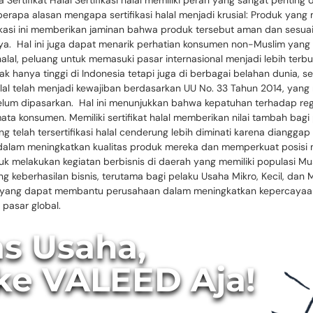
a Sertifikat Halal Sertifikasi halal memiliki peran yang sangat pentin
apa alasan mengapa sertifikasi halal menjadi krusial: Produk yang mem
kasi ini memberikan jaminan bahwa produk tersebut aman dan sesuai 
 Hal ini juga dapat menarik perhatian konsumen non-Muslim yang se
halal, peluang untuk memasuki pasar internasional menjadi lebih ter
 hanya tinggi di Indonesia tetapi juga di berbagai belahan dunia, seh
 halal telah menjadi kewajiban berdasarkan UU No. 33 Tahun 2014, 
belum dipasarkan. Hal ini menunjukkan bahwa kepatuhan terhadap reg
ata konsumen. Memiliki sertifikat halal memberikan nilai tambah bag
ang telah tersertifikasi halal cenderung lebih diminati karena diangg
M dalam meningkatkan kualitas produk mereka dan memperkuat posisi m
uk melakukan kegiatan berbisnis di daerah yang memiliki populasi Musli
keberhasilan bisnis, terutama bagi pelaku Usaha Mikro, Kecil, dan M
gis yang dapat membantu perusahaan dalam meningkatkan kepercaya
 pasar global.
as Usaha,
ke VALEED Aja!