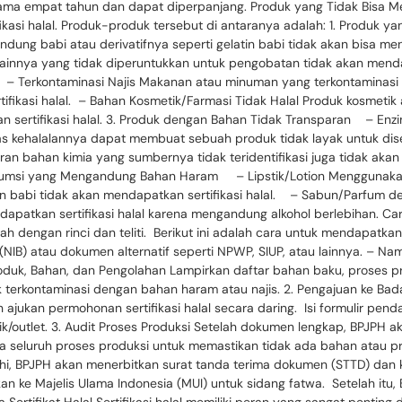
selama empat tahun dan dapat diperpanjang. Produk yang Tidak Bisa M
ikasi halal. Produk-produk tersebut di antaranya adalah: 1. Produ
ung babi atau derivatifnya seperti gelatin babi tidak akan bisa men
s lainnya yang tidak diperuntukkan untuk pengobatan tidak akan mend
 Terkontaminasi Najis Makanan atau minuman yang terkontaminasi naj
tifikasi halal. – Bahan Kosmetik/Farmasi Tidak Halal Produk kosmeti
an sertifikasi halal. 3. Produk dengan Bahan Tidak Transparan – En
s kehalalannya dapat membuat sebuah produk tidak layak untuk diser
 bahan kimia yang sumbernya tidak teridentifikasi juga tidak akan 
sumsi yang Mengandung Bahan Haram – Lipstik/Lotion Menggunakan
n babi tidak akan mendapatkan sertifikasi halal. – Sabun/Parfum d
dapatkan sertifikasi halal karena mengandung alkohol berlebihan. C
kah dengan rinci dan teliti. Berikut ini adalah cara untuk mendapatka
NIB) atau dokumen alternatif seperti NPWP, SIUP, atau lainnya. – N
 Produk, Bahan, dan Pengolahan Lampirkan daftar bahan baku, proses 
k terkontaminasi dengan bahan haram atau najis. 2. Pengajuan ke Ba
an ajukan permohonan sertifikasi halal secara daring. Isi formulir pe
ik/outlet. 3. Audit Proses Produksi Setelah dokumen lengkap, BPJPH
a seluruh proses produksi untuk memastikan tidak ada bahan atau pr
nuhi, BPJPH akan menerbitkan surat tanda terima dokumen (STTD) d
 ke Majelis Ulama Indonesia (MUI) untuk sidang fatwa. Setelah itu, 