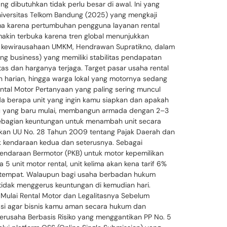
ng dibutuhkan tidak perlu besar di awal. Ini yang
iversitas Telkom Bandung (2025) yang mengkaji
ama karena pertumbuhan pengguna layanan rental
emakin terbuka karena tren global menunjukkan
akar kewirausahaan UMKM, Hendrawan Supratikno, dalam
ng business) yang memiliki stabilitas pendapatan
s dan harganya terjaga. Target pasar usaha rental
 harian, hingga warga lokal yang motornya sedang
ntal Motor Pertanyaan yang paling sering muncul
 berapa unit yang ingin kamu siapkan dan apakah
mu yang baru mulai, membangun armada dengan 2–3
i sebagian keuntungan untuk menambah unit secara
arkan UU No. 28 Tahun 2009 tentang Pajak Daerah dan
tuk kendaraan kedua dan seterusnya. Sebagai
 Kendaraan Bermotor (PKB) untuk motor kepemilikan
5 unit motor rental, unit kelima akan kena tarif 6%
a setempat. Walaupun bagi usaha berbadan hukum
 tidak menggerus keuntungan di kemudian hari.
 Mulai Rental Motor dan Legalitasnya Sebelum
dasi agar bisnis kamu aman secara hukum dan
rusaha Berbasis Risiko yang menggantikan PP No. 5