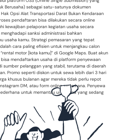
alui platform OSS (Online Single Submission) yang
nduk Berusaha) sebagai satu-satunya dokumen
a Hak Opsi Alat Transportasi Darat Bukan Kendaraan
oses pendaftaran bisa dilakukan secara online
nuhi kewajiban pelaporan kegiatan usaha secara
ko menghadapi sanksi administrasi bahkan
hu usaha kamu. Strategi pemasaran yang tepat
dalah cara paling efisien untuk menjangkau calon
“rental motor [kota kamu]” di Google Maps. Buat akun
ga bisa mendaftarkan usaha di platform penyewaan
adi sumber pelanggan yang stabil, terutama di daerah
n. Promo seperti diskon untuk sewa lebih dari 3 hari
arga khusus bulanan agar mereka tidak perlu repot
 Instagram DM, atau form online sederhana. Penyewa
a sederhana untuk memantau unit mana yang sedang