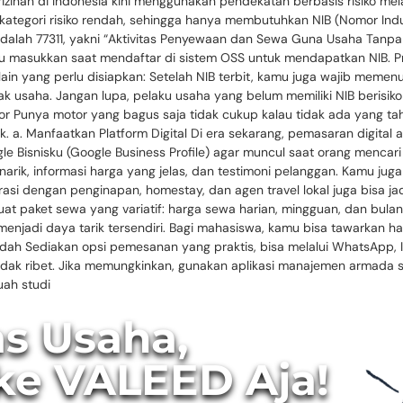
izinan di Indonesia kini menggunakan pendekatan berbasis risiko mel
m kategori risiko rendah, sehingga hanya membutuhkan NIB (Nomor I
 adalah 77311, yakni “Aktivitas Penyewaan dan Sewa Guna Usaha Tanp
u masukkan saat mendaftar di sistem OSS untuk mendapatkan NIB. Pr
lain yang perlu disiapkan: Setelah NIB terbit, kamu juga wajib meme
jak usaha. Jangan lupa, pelaku usaha yang belum memiliki NIB berisi
r Punya motor yang bagus saja tidak cukup kalau tidak ada yang ta
 a. Manfaatkan Platform Digital Di era sekarang, pemasaran digital a
e Bisnisku (Google Business Profile) agar muncul saat orang mencari 
rik, informasi harga yang jelas, dan testimoni pelanggan. Kamu ju
borasi dengan penginapan, homestay, dan agen travel lokal juga bisa j
t paket sewa yang variatif: harga sewa harian, mingguan, dan bulana
menjadi daya tarik tersendiri. Bagi mahasiswa, kamu bisa tawarkan h
Mudah Sediakan opsi pemesanan yang praktis, bisa melalui WhatsApp,
 tidak ribet. Jika memungkinkan, gunakan aplikasi manajemen armad
ah studi
as Usaha,
ke VALEED Aja!