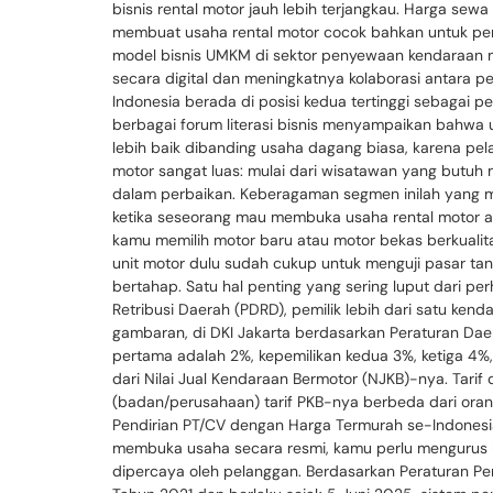
bisnis rental motor jauh lebih terjangkau. Harga sewa
membuat usaha rental motor cocok bahkan untuk pem
model bisnis UMKM di sektor penyewaan kendaraan m
secara digital dan meningkatnya kolaborasi antara pe
Indonesia berada di posisi kedua tertinggi sebagai 
berbagai forum literasi bisnis menyampaikan bahwa u
lebih baik dibanding usaha dagang biasa, karena pe
motor sangat luas: mulai dari wisatawan yang butu
dalam perbaikan. Keberagaman segmen inilah yang me
ketika seseorang mau membuka usaha rental motor 
kamu memilih motor baru atau motor bekas berkual
unit motor dulu sudah cukup untuk menguji pasar tan
bertahap. Satu hal penting yang sering luput dari p
Retribusi Daerah (PDRD), pemilik lebih dari satu ke
gambaran, di DKI Jakarta berdasarkan Peraturan Daer
pertama adalah 2%, kepemilikan kedua 3%, ketiga 4%, 
dari Nilai Jual Kendaraan Bermotor (NJKB)-nya. Tar
(badan/perusahaan) tarif PKB-nya berbeda dari orang
Pendirian PT/CV dengan Harga Termurah se-Indonesia 
membuka usaha secara resmi, kamu perlu mengurus leg
dipercaya oleh pelanggan. Berdasarkan Peraturan Pe