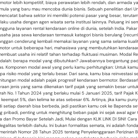
 motor lebih kompetitif, biaya perawatan lebih rendah, dan armada ya
ula yang baru mau mencoba dunia bisnis. Sebuah penelitian dari Un
encatat bahwa sektor ini memiliki potensi pasar yang besar, terut
laku usaha dengan agen wisata serta institusi lainnya. Peluang ini s
pengguna layanan rental kendaraan online di dunia, setelah India. P
saha jasa sewa kendaraan termasuk kategori bisnis berulang (recurri
langgan cenderung kembali memakai layanan yang sama selama kualita
h motor untuk beberapa hari, mahasiswa yang membutuhkan kendaraan
mbuat usaha ini relatif tahan terhadap fluktuasi musiman. Modal Re
adalah: berapa modal yang dibutuhkan? Jawabannya bergantung pada
itas. Komponen modal awal yang perlu kamu perhitungkan: Untuk ka
pa risiko modal yang terlalu besar. Dari sana, kamu bisa reinvestas
erhitungan modal adalah pajak progresif kendaraan bermotor. Berdas
ndaraan jenis yang sama dikenakan tarif pajak yang semakin besar un
ah No. 1 Tahun 2024 yang berlaku mulai 5 Januari 2025, tarif Pajak
keempat 5%, dan kelima ke atas sebesar 6%. Artinya, jika kamu punya 
if di setiap daerah bisa berbeda, jadi pastikan kamu cek ke Bapend
 pribadi, penting untuk menghitung beban pajak ini sejak awal agar
dan Promo Bayar Setelah Jadi, Mulai dengan KLIK LINK DI SINI! Cara
alitas terlebih dahulu. Ini bukan formalitas semata, ini adalah fon
merintah Nomor 28 Tahun 2025 tentang Penyelenggaraan Perizinan Be