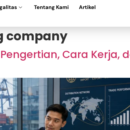
galitas
Tentang Kami
Artikel
ng company
engertian, Cara Kerja, d