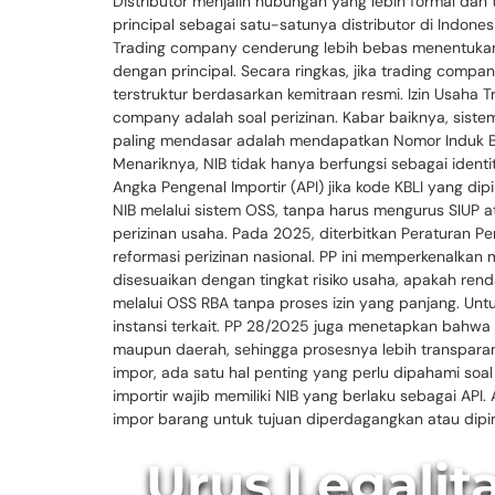
Distributor menjalin hubungan yang lebih formal dan
principal sebagai satu-satunya distributor di Indo
Trading company cenderung lebih bebas menentukan ke
dengan principal. Secara ringkas, jika trading compan
terstruktur berdasarkan kemitraan resmi. Izin Usaha 
company adalah soal perizinan. Kabar baiknya, siste
paling mendasar adalah mendapatkan Nomor Induk Beru
Menariknya, NIB tidak hanya berfungsi sebagai identi
Angka Pengenal Importir (API) jika kode KBLI yang d
NIB melalui sistem OSS, tanpa harus mengurus SIUP a
perizinan usaha. Pada 2025, diterbitkan Peraturan 
reformasi perizinan nasional. PP ini memperkenalkan 
disesuaikan dengan tingkat risiko usaha, apakah ren
melalui OSS RBA tanpa proses izin yang panjang. Untu
instansi terkait. PP 28/2025 juga menetapkan bahwa t
maupun daerah, sehingga prosesnya lebih transparan 
impor, ada satu hal penting yang perlu dipahami so
importir wajib memiliki NIB yang berlaku sebagai AP
impor barang untuk tujuan diperdagangkan atau dipi
Urus Legalit