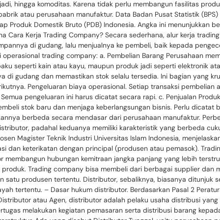
jadi, hingga komoditas. Karena tidak perlu membangun fasilitas produ
 pabrik atau perusahaan manufaktur. Data Badan Pusat Statistik (B
adap Produk Domestik Bruto (PDB) Indonesia. Angka ini menunjukkan
 Cara Kerja Trading Company? Secara sederhana, alur kerja trading
pannya di gudang, lalu menjualnya ke pembeli, baik kepada pengec
ti operasional trading company: a. Pembelian Barang Perusahaan me
ku seperti kain atau kayu, maupun produk jadi seperti elektronik a
di gudang dan memastikan stok selalu tersedia. Ini bagian yang krusi
kutnya. Pengeluaran biaya operasional. Setiap transaksi pembelian a
ik. Semua pengeluaran ini harus dicatat secara rapi. c. Penjualan Pro
mbeli stok baru dan menjaga keberlangsungan bisnis. Perlu dicatat
kannya berbeda secara mendasar dari perusahaan manufaktur. Perb
butor, padahal keduanya memiliki karakteristik yang berbeda cukup 
osen Magister Teknik Industri Universitas Islam Indonesia, menjela
rasi dan keterikatan dengan principal (produsen atau pemasok). Tra
utor membangun hubungan kemitraan jangka panjang yang lebih terstru
tas produk. Trading company bisa membeli dari berbagai supplier dan
an satu produsen tertentu. Distributor, sebaliknya, biasanya ditunjuk
ilayah tertentu. – Dasar hukum distributor. Berdasarkan Pasal 2 Per
istributor atau Agen, distributor adalah pelaku usaha distribusi yan
rtugas melakukan kegiatan pemasaran serta distribusi barang kepada