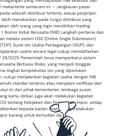
 perdagangan yang mendapatkan hak eksklusif dari
nal mekanisme semacam ini. – Jangkauan pasar.
da wilayah distribusi tertentu sesuai perjanjian
or lebih menekankan pada fungsi distribusi yang
yakan oleh orang yang ingin mendirikan trading
. 1. Nomor Induk Berusaha (NIB) Langkah pertama dan
n melalui sistem OSS (Online Single Submission).
(TDP), Surat Izin Usaha Perdagangan (SIUP), dan
menjalankan usaha secara legal cukup mendaftarkan
i PP 28/2025 Pemerintah terus memperbarui sistem
erusaha Berbasis Risiko, yang menjadi tonggak
na tingkat kompleksitas izin yang diperlukan
ah, cukup menjalankan kegiatan usaha dengan NIB
uhi standar tertentu atau menjalani verifikasi dari
asi ini dari pihak kementerian, lembaga pusat,
yang kamu dirikan juga akan melakukan kegiatan
023 tentang Kebijakan dan Pengaturan Impor, setiap
um) diberikan kepada badan usaha yang melakukan
por barang untuk kemudian dijual