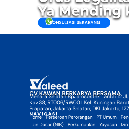
Ya Mending 
KONSULTASI SEKARANG
CV KAWAN BERKARYA BERSAMA
Menara Selatan BpJamsostek Lantai 12 Jl.
Kav.38, RT006/RW001, Kel. Kuningan Bara
Prapatan, Jakarta Selatan, DKI Jakarta, 12
NAVIGASI
Home
Perseroan Perorangan
PT Umum
Pen
Izin Dasar (NIB)
Perkumpulan
Yayasan
Izin