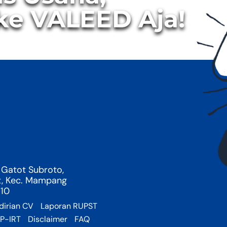
ke VALEED Aja!
 Gatot Subroto,
t, Kec. Mampang
710
dirian CV
Laporan RUPST
 P-IRT
Disclaimer
FAQ