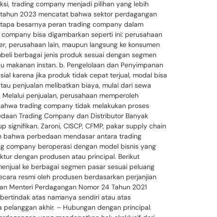
ksi, trading company menjadi pilihan yang lebih
PS) tahun 2023 mencatat bahwa sektor perdagangan
 betapa besarnya peran trading company dalam
 company bisa digambarkan seperti ini: perusahaan
er, perusahaan lain, maupun langsung ke konsumen
mbeli berbagai jenis produk sesuai dengan segmen
tau makanan instan. b. Pengelolaan dan Penyimpanan
al karena jika produk tidak cepat terjual, modal bisa
tau penjualan melibatkan biaya, mulai dari sewa
duk Melalui penjualan, perusahaan memperoleh
 bahwa trading company tidak melakukan proses
edaan Trading Company dan Distributor Banyak
signifikan. Zaroni, CISCP, CFMP, pakar supply chain
skan bahwa perbedaan mendasar antara trading
ding company beroperasi dengan model bisnis yang
ktur dengan produsen atau principal. Berikut
 menjual ke berbagai segmen pasar sesuai peluang
 secara resmi oleh produsen berdasarkan perjanjian
aturan Menteri Perdagangan Nomor 24 Tahun 2021
g bertindak atas namanya sendiri atau atas
 pelanggan akhir. – Hubungan dengan principal.