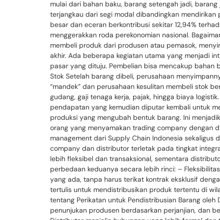
mulai dari bahan baku, barang setengah jadi, barang 
terjangkau dari segi modal dibandingkan mendirikan
besar dan eceran berkontribusi sekitar 12,94% terh
menggerakkan roda perekonomian nasional. Bagaimana
membeli produk dari produsen atau pemasok, menyim
akhir. Ada beberapa kegiatan utama yang menjadi in
pasar yang dituju. Pembelian bisa mencakup bahan ba
Stok Setelah barang dibeli, perusahaan menyimpannya 
“mandek” dan perusahaan kesulitan membeli stok beri
gudang, gaji tenaga kerja, pajak, hingga biaya logist
pendapatan yang kemudian diputar kembali untuk me
produksi yang mengubah bentuk barang. Ini menjadi
orang yang menyamakan trading company dengan distri
management dari Supply Chain Indonesia sekaligus d
company dan distributor terletak pada tingkat integ
lebih fleksibel dan transaksional, sementara distrib
perbedaan keduanya secara lebih rinci: – Fleksibili
yang ada, tanpa harus terikat kontrak eksklusif deng
tertulis untuk mendistribusikan produk tertentu di w
tentang Perikatan untuk Pendistribusian Barang oleh D
penunjukan produsen berdasarkan perjanjian, dan be