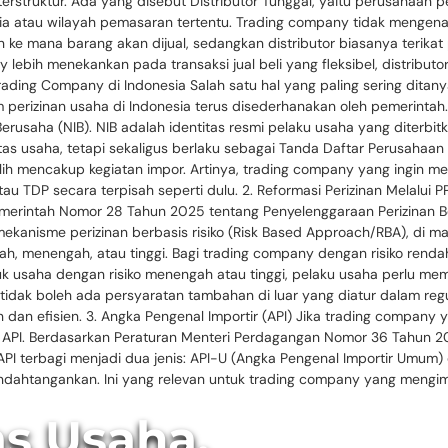
 terstruktur. Ada yang disebut Distributor Tunggal, yaitu perusahaan
nesia atau wilayah pemasaran tertentu. Trading company tidak menge
 mana barang akan dijual, sedangkan distributor biasanya terikat pa
y lebih menekankan pada transaksi jual beli yang fleksibel, distribut
Trading Company di Indonesia Salah satu hal yang paling sering ditan
m perizinan usaha di Indonesia terus disederhanakan oleh pemerintah
saha (NIB). NIB adalah identitas resmi pelaku usaha yang diterbitka
tas usaha, tetapi sekaligus berlaku sebagai Tanda Daftar Perusahaan 
ipilih mencakup kegiatan impor. Artinya, trading company yang ingin 
tau TDP secara terpisah seperti dulu. 2. Reformasi Perizinan Melalu
Pemerintah Nomor 28 Tahun 2025 tentang Penyelenggaraan Perizinan B
mekanisme perizinan berbasis risiko (Risk Based Approach/RBA), di ma
dah, menengah, atau tinggi. Bagi trading company dengan risiko rend
k usaha dengan risiko menengah atau tinggi, pelaku usaha perlu memen
idak boleh ada persyaratan tambahan di luar yang diatur dalam regul
dan efisien. 3. Angka Pengenal Importir (API) Jika trading company 
al API. Berdasarkan Peraturan Menteri Perdagangan Nomor 36 Tahun 2
I. API terbagi menjadi dua jenis: API-U (Angka Pengenal Importir Um
ndahtangankan. Ini yang relevan untuk trading company yang mengim
as Usaha,