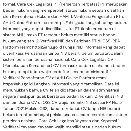
formal. Cara Cek Legalitas PT (Perseroan Terbatas) PT merupakan
badan hukum yang memperoleh status hukum setelah disahkan
oleh Kementerian Hukum dan HAM. 1. Verifikasi Pengesahan PT di
AHU Online Platform resmi: https://ahu.go.id Langkah pengecekan:
Informasi yang dapat diverifikasi: Jika PT tidak tercantum di
sistem AHU, maka PT tersebut belum memiliki status badan
hukum yang sah. 2. Verifikasi NIB dan Perizinan PT di OSS-RBA
Platform resmi: https://ahu.go.id Fungsi NIB: Informasi yang dapat
diverifikasi: Perusahaan tanpa NIB berarti belum tercatat dalam
sistem perizinan berusaha nasional. Cara Cek Legalitas CV
(Persekutuan Komanditer) CV termasuk badan usaha non badan
hukum, tetapi tetap wajib terdaftar secara administratif. 1.
Verifikasi Pendaftaran CV di AHU Online Platform resmi:
https://ahu.go.id Langkah: Informasi yang ditampilkan: Data ini
menunjukkan bahwa CV telah didaftarkan dalam administrasi
negara meskipun tidak berstatus badan hukum. 2. Verifikasi NIB
dan Izin Usaha CV di OSS CV wajib memiliki NIB sesuai PP No. 5
Tahun 2021.Melalui OSS, dapat diketahui: CV tanpa NIB berarti
belum terdaftar sebagai pelaku usaha secara resmi dalam sistem
perizinan nasional. Cara Cek Legalitas Yayasan dan Koperasi 1.
Verifikasi Yayasan Yayasan wajib memiliki status badan hukum.