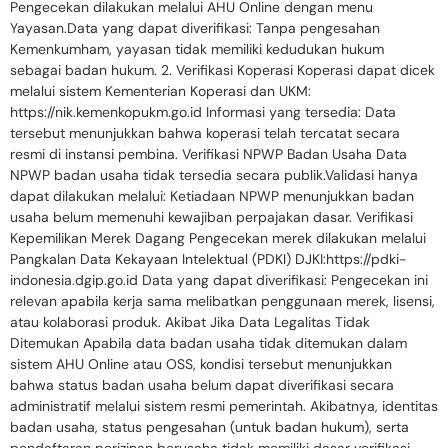
Pengecekan dilakukan melalui AHU Online dengan menu
Yayasan.Data yang dapat diverifikasi: Tanpa pengesahan
Kemenkumham, yayasan tidak memiliki kedudukan hukum
sebagai badan hukum. 2. Verifikasi Koperasi Koperasi dapat dicek
melalui sistem Kementerian Koperasi dan UKM:
https://nik.kemenkopukm.go.id Informasi yang tersedia: Data
tersebut menunjukkan bahwa koperasi telah tercatat secara
resmi di instansi pembina. Verifikasi NPWP Badan Usaha Data
NPWP badan usaha tidak tersedia secara publik.Validasi hanya
dapat dilakukan melalui: Ketiadaan NPWP menunjukkan badan
usaha belum memenuhi kewajiban perpajakan dasar. Verifikasi
Kepemilikan Merek Dagang Pengecekan merek dilakukan melalui
Pangkalan Data Kekayaan Intelektual (PDKI) DJKI:https://pdki-
indonesia.dgip.go.id Data yang dapat diverifikasi: Pengecekan ini
relevan apabila kerja sama melibatkan penggunaan merek, lisensi,
atau kolaborasi produk. Akibat Jika Data Legalitas Tidak
Ditemukan Apabila data badan usaha tidak ditemukan dalam
sistem AHU Online atau OSS, kondisi tersebut menunjukkan
bahwa status badan usaha belum dapat diverifikasi secara
administratif melalui sistem resmi pemerintah. Akibatnya, identitas
badan usaha, status pengesahan (untuk badan hukum), serta