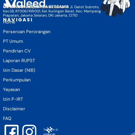
CV KAWAN BERKARYA BERSAMA
Menara Selatan BpJamsostek Lantai 12 Jl. Gatot Subroto,
Kav.38, RT006/RW001, Kel. Kuningan Barat, Kec. Mampang
Prapatan, Jakarta Selatan, DKI Jakarta, 12710
NAVIGASI
Home
Perseroan Perorangan
PT Umum
Pendirian CV
Laporan RUPST
Izin Dasar (NIB)
Perkumpulan
Yayasan
Izin P-IRT
Disclaimer
FAQ
Terdaftar di