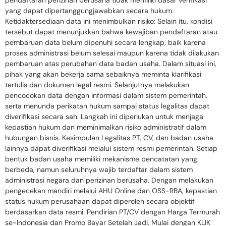
pendaftaran perizinan berusaha tidak memiliki dasar verifikasi
yang dapat dipertanggungjawabkan secara hukum.
Ketidaktersediaan data ini menimbulkan risiko: Selain itu, kondisi
tersebut dapat menunjukkan bahwa kewajiban pendaftaran atau
pembaruan data belum dipenuhi secara lengkap, baik karena
proses administrasi belum selesai maupun karena tidak dilakukan
pembaruan atas perubahan data badan usaha. Dalam situasi ini,
pihak yang akan bekerja sama sebaiknya meminta klarifikasi
tertulis dan dokumen legal resmi. Selanjutnya melakukan
pencocokan data dengan informasi dalam sistem pemerintah,
serta menunda perikatan hukum sampai status legalitas dapat
diverifikasi secara sah. Langkah ini diperlukan untuk menjaga
kepastian hukum dan meminimalkan risiko administratif dalam
hubungan bisnis. Kesimpulan Legalitas PT, CV, dan badan usaha
lainnya dapat diverifikasi melalui sistem resmi pemerintah. Setiap
bentuk badan usaha memiliki mekanisme pencatatan yang
berbeda, namun seluruhnya wajib terdaftar dalam sistem
administrasi negara dan perizinan berusaha. Dengan melakukan
pengecekan mandiri melalui AHU Online dan OSS-RBA, kepastian
status hukum perusahaan dapat diperoleh secara objektif
berdasarkan data resmi. Pendirian PT/CV dengan Harga Termurah
se-Indonesia dan Promo Bayar Setelah Jadi, Mulai dengan KLIK