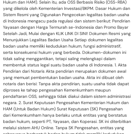
Hukum dan HAM). Selain itu, ada OSS Berbasis Risiko (OSS-RBA)
yang dikelola oleh Kementerian Investasi/BKPM. Dasar Hukum dan
Sistem Resmi yang Digunakan Pengecekan legalitas badan usaha
di Indonesia mengacu pada regulasi dan sistem berikut: Pendirian
Yayasan dengan Harga Termurah se-Indonesia dan Promo Bayar
Setelah Jadi, Mulai dengan KLIK LINK DI SINI! Dokumen Resmi yang
Menunjukkan Legalitas Badan Usaha Setiap dokumen legalitas
badan usaha memiliki kedudukan hukum, fungsi administratif,
serta konsekuensi hukum yang berbeda. Dokumen-dokumen ini
tidak saling menggantikan, tetapi saling melengkapi dalam
membentuk status legal suatu badan usaha di Indonesia. 1. Akta
Pendirian dari Notaris Akta pendirian merupakan dokumen awal
yang memuat pembentukan badan usaha. Akta ini dibuat oleh
notaris dan berisi: Tanpa akta pendirian, suatu usaha tidak dapat
diproses ke tahap pengesahan Kemenkumham maupun
pendaftaran OSS, sehingga tidak diakui dalam sistem administrasi
negara. 2. Surat Keputusan Pengesahan Kementerian Hukum dan
HAM (Untuk Badan Hukum) Surat Keputusan (SK) Pengesahan
dari Kemenkumham hanya berlaku untuk entitas yang berstatus
badan hukum, seperti PT, Yayasan, dan Koperasi. SK ini diterbitkan
melalui sistem AHU Online. Tanpa SK Pengesahan, entitas yang