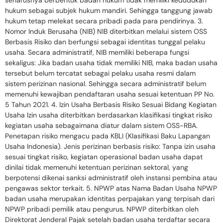
seharusnya berbentuk badan hukum tidak memiliki kedudukan
hukum sebagai subjek hukum mandiri. Sehingga tanggung jawab
hukum tetap melekat secara pribadi pada para pendirinya. 3.
Nomor Induk Berusaha (NIB) NIB diterbitkan melalui sistem OSS
Berbasis Risiko dan berfungsi sebagai identitas tunggal pelaku
usaha. Secara administratif, NIB memiliki beberapa fungsi
sekaligus: Jika badan usaha tidak memiliki NIB, maka badan usaha
tersebut belum tercatat sebagai pelaku usaha resmi dalam
sistem perizinan nasional. Sehingga secara administratif belum
memenuhi kewajiban pendaftaran usaha sesuai ketentuan PP No.
5 Tahun 2021. 4. Izin Usaha Berbasis Risiko Sesuai Bidang Kegiatan
Usaha Izin usaha diterbitkan berdasarkan klasifikasi tingkat risiko
kegiatan usaha sebagaimana diatur dalam sistem OSS-RBA.
Penetapan risiko mengacu pada KBLI (Klasifikasi Baku Lapangan
Usaha Indonesia). Jenis perizinan berbasis risiko: Tanpa izin usaha
sesuai tingkat risiko, kegiatan operasional badan usaha dapat
dinilai tidak memenuhi ketentuan perizinan sektoral, yang
berpotensi dikenai sanksi administratif oleh instansi pembina atau
pengawas sektor terkait. 5. NPWP atas Nama Badan Usaha NPWP
badan usaha merupakan identitas perpajakan yang terpisah dari
NPWP pribadi pemilik atau pengurus. NPWP diterbitkan oleh
Direktorat Jenderal Pajak setelah badan usaha terdaftar secara