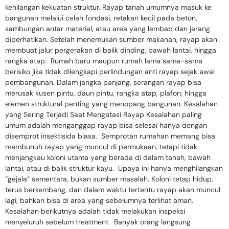
kehilangan kekuatan struktur. Rayap tanah umumnya masuk ke
bangunan melalui celah fondasi, retakan kecil pada beton,
sambungan antar material, atau area yang lembab dan jarang
diperhatikan. Setelah menemukan sumber makanan, rayap akan
membuat jalur pergerakan di balik dinding, bawah lantai, hingga
rangka atap. Rumah baru maupun rumah lama sama-sama
berisiko jika tidak dilengkapi perlindungan anti rayap sejak awal
pembangunan. Dalam jangka panjang, serangan rayap bisa
merusak kusen pintu, daun pintu, rangka atap, plafon, hingga
elemen struktural penting yang menopang bangunan. Kesalahan
yang Sering Terjadi Saat Mengatasi Rayap Kesalahan paling
umum adalah menganggap rayap bisa selesai hanya dengan
disemprot insektisida biasa. Semprotan rumahan memang bisa
membunuh rayap yang muncul di permukaan, tetapi tidak
menjangkau koloni utama yang berada di dalam tanah, bawah
lantai, atau di balik struktur kayu. Upaya ini hanya menghilangkan
“gejala” sementara, bukan sumber masalah. Koloni tetap hidup,
terus berkembang, dan dalam waktu tertentu rayap akan muncul
lagi, bahkan bisa di area yang sebelumnya terlihat aman.
Kesalahan berikutnya adalah tidak melakukan inspeksi
menyeluruh sebelum treatment. Banyak orang langsung