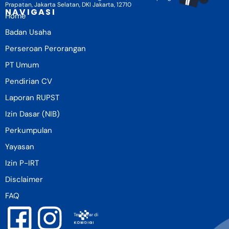
Prapatan, Jakarta Selatan, DKI Jakarta, 12710
NAVIGASI
Home
Badan Usaha
Perseroan Perorangan
PT Umum
Pendirian CV
Laporan RUPST
Izin Dasar (NIB)
Perkumpulan
Yayasan
Izin P-IRT
Disclaimer
FAQ
Terdaftar di