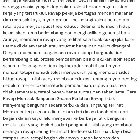
sehingga kerusakan justru menyebar. Secara ilmiah, rayap adalah
serangga sosial yang hidup dalam koloni besar dengan sistem
kerja yang terstruktur. Rayap pekerja bertugas mencari makanan
dan merusak kayu, rayap prajurit melindungi koloni, sementara
ratu rayap menjadi pusat reproduksi. Selama ratu masih hidup,
koloni akan terus berkembang dan menghasilkan generasi baru.
Artinya, membasmi rayap yang terlihat saja tidak cukup jika koloni
utama di dalam tanah atau struktur bangunan belum ditangani.
Dengan memahami bagaimana rayap hidup, bergerak, dan
berkembang biak, proses pembasmian bisa dilakukan lebih tepat
sasaran. Penanganan tidak lagi sekadar reaktif saat rayap
muncul, tetapi menjadi solusi menyeluruh yang memutus siklus
hidup rayap. Inilah yang membuat edukasi tentang rayap penting
sebelum menentukan metode pembasmian, supaya hasilnya
tidak sementara, tetapi benar-benar tuntas dan tahan lama. Cara
Rayap Merusak Bangunan Secara Perlahan Rayap tidak
menyerang bangunan secara terbuka dan langsung terlihat.
Mereka bekerja secara diam-diam dari dalam tanah atau dari
bagian dalam kayu, lalu menyebar ke berbagai titik bangunan
melalui jalur yang tidak disadari penghuni. Inilah yang membuat
serangan rayap sering terlambat terdeteksi. Dari luar, kayu bisa
tampak utuh, tetapi bagian dalamnya sudah keropos dan