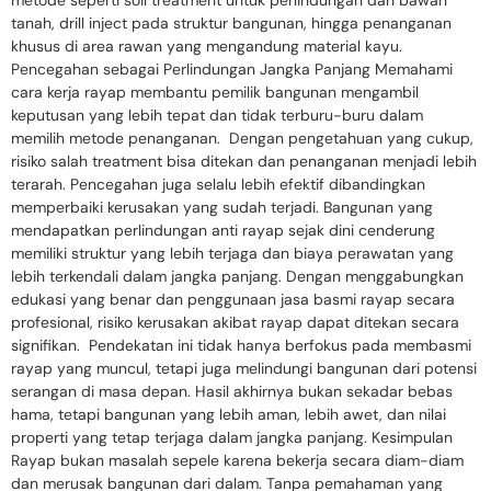
metode seperti soil treatment untuk perlindungan dari bawah
tanah, drill inject pada struktur bangunan, hingga penanganan
khusus di area rawan yang mengandung material kayu.
Pencegahan sebagai Perlindungan Jangka Panjang Memahami
cara kerja rayap membantu pemilik bangunan mengambil
keputusan yang lebih tepat dan tidak terburu-buru dalam
memilih metode penanganan. Dengan pengetahuan yang cukup,
risiko salah treatment bisa ditekan dan penanganan menjadi lebih
terarah. Pencegahan juga selalu lebih efektif dibandingkan
memperbaiki kerusakan yang sudah terjadi. Bangunan yang
mendapatkan perlindungan anti rayap sejak dini cenderung
memiliki struktur yang lebih terjaga dan biaya perawatan yang
lebih terkendali dalam jangka panjang. Dengan menggabungkan
edukasi yang benar dan penggunaan jasa basmi rayap secara
profesional, risiko kerusakan akibat rayap dapat ditekan secara
signifikan. Pendekatan ini tidak hanya berfokus pada membasmi
rayap yang muncul, tetapi juga melindungi bangunan dari potensi
serangan di masa depan. Hasil akhirnya bukan sekadar bebas
hama, tetapi bangunan yang lebih aman, lebih awet, dan nilai
properti yang tetap terjaga dalam jangka panjang. Kesimpulan
Rayap bukan masalah sepele karena bekerja secara diam-diam
dan merusak bangunan dari dalam. Tanpa pemahaman yang