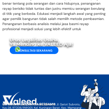
benar tentang pola serangan dan cara hidupnya, penanganan
rayap berisiko tidak tuntas dan justru memicu serangan berulang
di titik yang berbeda. Edukasi menjadi langkah awal yang penting
agar pemilik bangunan tidak salah memilih metode pembasmian.
Penanganan berbasis analisis melalui jasa basmi rayap
profesional menjadi solusi yang lebih efektif untuk
Urus Legalitas Usaha,
Ya Mending ke VALEED Aja!
KONSULTASI SEKARANG
CV KAWAN BERKARYA BERSAMA
Menara Selatan BpJamsostek Lantai 12 Jl. Gatot Subroto,
Kav.38, RT006/RW001, Kel. Kuningan Barat, Kec. Mampang