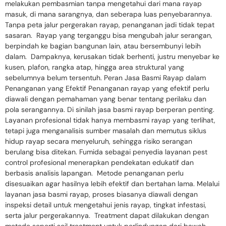
melakukan pembasmian tanpa mengetahui dari mana rayap
masuk, di mana sarangnya, dan seberapa luas penyebarannya.
Tanpa peta jalur pergerakan rayap, penanganan jadi tidak tepat
sasaran. Rayap yang terganggu bisa mengubah jalur serangan,
berpindah ke bagian bangunan lain, atau bersembunyi lebih
dalam. Dampaknya, kerusakan tidak berhenti, justru menyebar ke
kusen, plafon, rangka atap, hingga area struktural yang
sebelumnya belum tersentuh. Peran Jasa Basmi Rayap dalam
Penanganan yang Efektif Penanganan rayap yang efektif perlu
diawali dengan pemahaman yang benar tentang perilaku dan
pola serangannya. Di sinilah jasa basmi rayap berperan penting.
Layanan profesional tidak hanya membasmi rayap yang terlihat,
tetapi juga menganalisis sumber masalah dan memutus siklus
hidup rayap secara menyeluruh, sehingga risiko serangan
berulang bisa ditekan. Fumida sebagai penyedia layanan pest
control profesional menerapkan pendekatan edukatif dan
berbasis analisis lapangan. Metode penanganan perlu
disesuaikan agar hasilnya lebih efektif dan bertahan lama. Melalui
layanan jasa basmi rayap, proses biasanya diawali dengan
inspeksi detail untuk mengetahui jenis rayap, tingkat infestasi,
serta jalur pergerakannya. Treatment dapat dilakukan dengan