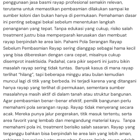
penggunaan jasa basmi rayap profesional semakin relevan,
terutama untuk memastikan pembasmian dilakukan sampai ke
sumber koloni dan bukan hanya di permukaan. Pemahaman dasar
ini penting sebagai bekal sebelum menentukan langkah
penanganan yang tepat. Tanpa edukasi yang cukup, risiko salah
treatment justru bisa memperparah kerusakan dan membuat
rayap berpindah ke area lain. Pahami Pola Serangan Rayap
Sebelum Pembasmian Rayap sering dianggap sebagai hama kecil
yang bisa dibereskan dengan cara cepat, misalnya cukup
disemprot insektisida. Padahal, cara pikir seperti ini justru bikin
masalah rayap sering tidak tuntas. Banyak kasus di mana rayap
terlihat “hilang”, tapi beberapa minggu atau bulan kemudian
muncul lagi di titik yang berbeda. Ini terjadi karena yang ditangani
hanya rayap yang terlihat di permukaan, sementara sumber
masalahnya masih aktif di dalam tanah atau struktur bangunan.
Agar pembasmian benar-benar efektif, pemilik bangunan perlu
memahami pola serangan rayap. Rayap tidak menyerang secara
acak. Mereka punya jalur pergerakan, titik masuk tertentu, serta
area favorit yang lembab dan mengandung material kayu. Tanpa
memahami pola ini, treatment berisiko salah sasaran. Rayap yang
terganggu bahkan bisa berpindah ke area lain yang lebih aman,