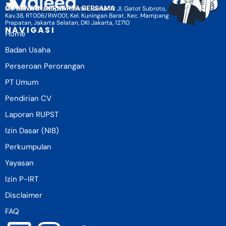
CV KAWAN BERKARYA BERSAMA
Menara Selatan BpJamsostek Lantai 12 Jl. Gatot Subroto,
Kav.38, RT006/RW001, Kel. Kuningan Barat, Kec. Mampang
Prapatan, Jakarta Selatan, DKI Jakarta, 12710
NAVIGASI
Home
Badan Usaha
Perseroan Perorangan
PT Umum
Pendirian CV
Laporan RUPST
Izin Dasar (NIB)
Perkumpulan
Yayasan
Izin P-IRT
Disclaimer
FAQ