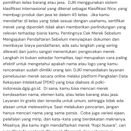
pemilihan kelas barang atau jasa. DJKI menggunakan sistem
klasifikasi internasional yang dikenal sebagai Klasifikasi Nice, yang
membagi produk dan jasa ke dalam 45 kelas. Jika kamu
mendaftar di kelas yang tidak sesuai dengan usahamu, sertifikat
merek yang diperoleh tidak akan memberikan perlindungan yang
relevan terhadap bisnis kamu. Pentingnya Cek Merek Sebelum
Mengajukan Pendaftaran Sebelum menyiapkan dokumen dan
membayar biaya pendaftaran, ada satu langkah yang sering
dilewati dan justru sangat menentukan: pengecekan merek.
Langkah ini bukan sekadar formalitas, tapi merupakan cara paling
efektif untuk mengetahui apakah nama atau logo yang kamu
rencanakan sudah dimiliki orang lain. DJKI menyediakan layanan
penelusuran merek secara online melalui platform Pangkalan Data
Kekayaan Intelektual (PDKI) yang bisa diakses di pdki-
indonesia.dgip.go.id. Di sana, kamu bisa mencari merek
berdasarkan nama, elemen kata, atau kelas barang atau jasa.
Layanan ini gratis dan tersedia untuk umum, sehingga tidak ada
alasan untuk melewatinya. Saat melakukan pencarian, jangan
hanya mencari nama yang sama persis. Coba juga variasi ejaan,
pelafalan yang mirip, dan kata-kata yang berdekatan maknanya.
Misalnya, jika kamu ingin mendaftarkan merek “Kopi Nusara”, cari