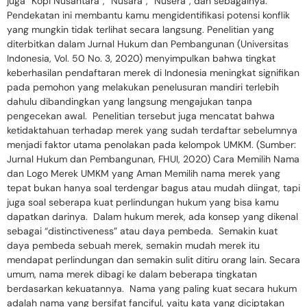
juga “Kopi Nusantara”, “Nusara”, “Nusera”, dan sebagainya.
Pendekatan ini membantu kamu mengidentifikasi potensi konflik
yang mungkin tidak terlihat secara langsung. Penelitian yang
diterbitkan dalam Jurnal Hukum dan Pembangunan (Universitas
Indonesia, Vol. 50 No. 3, 2020) menyimpulkan bahwa tingkat
keberhasilan pendaftaran merek di Indonesia meningkat signifikan
pada pemohon yang melakukan penelusuran mandiri terlebih
dahulu dibandingkan yang langsung mengajukan tanpa
pengecekan awal. Penelitian tersebut juga mencatat bahwa
ketidaktahuan terhadap merek yang sudah terdaftar sebelumnya
menjadi faktor utama penolakan pada kelompok UMKM. (Sumber:
Jurnal Hukum dan Pembangunan, FHUI, 2020) Cara Memilih Nama
dan Logo Merek UMKM yang Aman Memilih nama merek yang
tepat bukan hanya soal terdengar bagus atau mudah diingat, tapi
juga soal seberapa kuat perlindungan hukum yang bisa kamu
dapatkan darinya. Dalam hukum merek, ada konsep yang dikenal
sebagai “distinctiveness” atau daya pembeda. Semakin kuat
daya pembeda sebuah merek, semakin mudah merek itu
mendapat perlindungan dan semakin sulit ditiru orang lain. Secara
umum, nama merek dibagi ke dalam beberapa tingkatan
berdasarkan kekuatannya. Nama yang paling kuat secara hukum
adalah nama yang bersifat fanciful, yaitu kata yang diciptakan