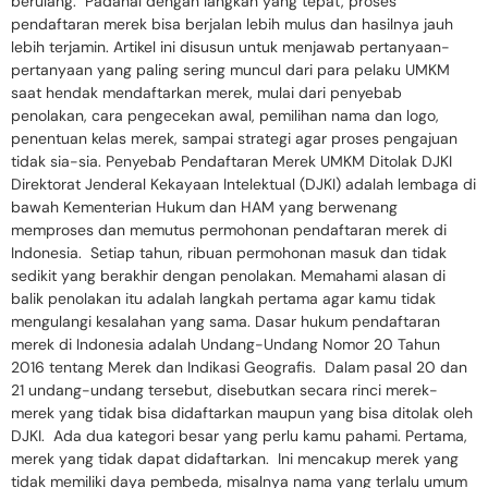
berulang. Padahal dengan langkah yang tepat, proses
pendaftaran merek bisa berjalan lebih mulus dan hasilnya jauh
lebih terjamin. Artikel ini disusun untuk menjawab pertanyaan-
pertanyaan yang paling sering muncul dari para pelaku UMKM
saat hendak mendaftarkan merek, mulai dari penyebab
penolakan, cara pengecekan awal, pemilihan nama dan logo,
penentuan kelas merek, sampai strategi agar proses pengajuan
tidak sia-sia. Penyebab Pendaftaran Merek UMKM Ditolak DJKI
Direktorat Jenderal Kekayaan Intelektual (DJKI) adalah lembaga di
bawah Kementerian Hukum dan HAM yang berwenang
memproses dan memutus permohonan pendaftaran merek di
Indonesia. Setiap tahun, ribuan permohonan masuk dan tidak
sedikit yang berakhir dengan penolakan. Memahami alasan di
balik penolakan itu adalah langkah pertama agar kamu tidak
mengulangi kesalahan yang sama. Dasar hukum pendaftaran
merek di Indonesia adalah Undang-Undang Nomor 20 Tahun
2016 tentang Merek dan Indikasi Geografis. Dalam pasal 20 dan
21 undang-undang tersebut, disebutkan secara rinci merek-
merek yang tidak bisa didaftarkan maupun yang bisa ditolak oleh
DJKI. Ada dua kategori besar yang perlu kamu pahami. Pertama,
merek yang tidak dapat didaftarkan. Ini mencakup merek yang
tidak memiliki daya pembeda, misalnya nama yang terlalu umum