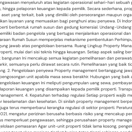
ngawasan menyeluruh atas kegiatan operasional sehari-hari sebuah
hingga pelaporan keuangan kepada pemilik. Secara sederhana, prop
aset yang terkait, baik yang dimiliki oleh perseorangan maupun organ
ikan layanan yang memuaskan bagi penghuni atau penyewa. Di Indon
roperti berbentuk rumah susun dan gedung komersial. Undang-Undan
iliki badan pengelola yang bertugas menjalankan operasional dan me
ggaraan Rumah Susun memperjelas mekanisme pembentukan Perhimpu
ggung jawab atas pengelolaan bersama. Ruang Lingkup Property Ma
rti, mulai dari sisi teknis hingga keuangan. Setiap aspek saling berk
fisik bangunan Ini mencakup semua kegiatan pemeliharaan dan perawat
ea parkir, semuanya perlu dirawat secara rutin. Pemeliharaan yang bai
anjang. 2. Pengelolaan penyewa Property management bertanggung ja
s pengosongan unit apabila masa sewa berakhir. Hubungan yang bai
Pengelolaan keuangan Ini meliputi pengumpulan uang sewa, pembayaran 
aporan keuangan yang disampaikan kepada pemilik properti. Transp
 management. 4. Kepatuhan terhadap regulasi Setiap properti wajib 
standar keselamatan dan kesehatan. Di sinilah property management 
 juga terus memperbarui kerangka regulasi di sektor properti. Pera
1, mengatur perizinan berusaha berbasis risiko yang mencakup peng
ligus memperkuat pengawasan, sehingga perusahaan property manag
engelolaan pemasaran Agar unit-unit properti tidak lama kosong, penge