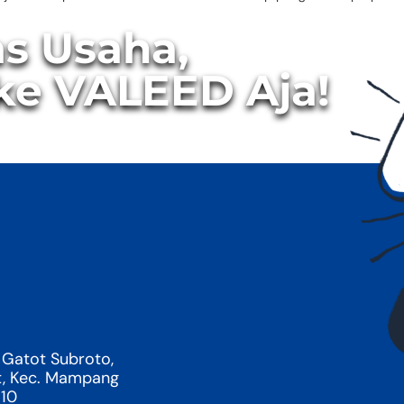
as Usaha,
ke VALEED Aja!
 Gatot Subroto,
t, Kec. Mampang
710