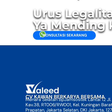
Urus Legalit
Ya Mending 
KONSULTASI SEKARANG
CV KAWAN BERKARYA BERSAMA
Menara Selatan BpJamsostek Lantai 12 Jl.
Kav.38, RT006/RW001, Kel. Kuningan Bara
Prapatan, Jakarta Selatan, DKI Jakarta, 12