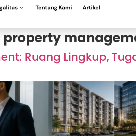
galitas
Tentang Kami
Artikel
n property managem
nt: Ruang Lingkup, Tuga