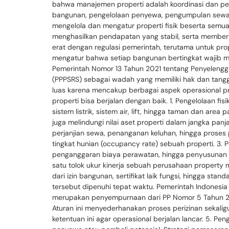
bahwa manajemen properti adalah koordinasi dan pe
bangunan, pengelolaan penyewa, pengumpulan sewa, 
mengelola dan mengatur properti fisik beserta semua 
menghasilkan pendapatan yang stabil, serta member
erat dengan regulasi pemerintah, terutama untuk p
mengatur bahwa setiap bangunan bertingkat wajib mem
Pemerintah Nomor 13 Tahun 2021 tentang Penyelen
(PPPSRS) sebagai wadah yang memiliki hak dan tan
luas karena mencakup berbagai aspek operasional prope
properti bisa berjalan dengan baik. 1. Pengelolaan 
sistem listrik, sistem air, lift, hingga taman dan ar
juga melindungi nilai aset properti dalam jangka p
perjanjian sewa, penanganan keluhan, hingga prose
tingkat hunian (occupancy rate) sebuah properti. 3. 
penganggaran biaya perawatan, hingga penyusunan l
satu tolok ukur kinerja sebuah perusahaan property
dari izin bangunan, sertifikat laik fungsi, hingga 
tersebut dipenuhi tepat waktu. Pemerintah Indonesia
merupakan penyempurnaan dari PP Nomor 5 Tahun 202
Aturan ini menyederhanakan proses perizinan seka
ketentuan ini agar operasional berjalan lancar. 5. P