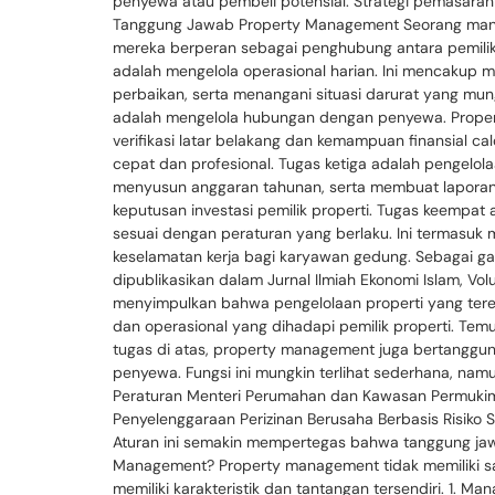
penyewa atau pembeli potensial. Strategi pemasaran 
Tanggung Jawab Property Management Seorang mana
mereka berperan sebagai penghubung antara pemilik
adalah mengelola operasional harian. Ini mencakup m
perbaikan, serta menangani situasi darurat yang mun
adalah mengelola hubungan dengan penyewa. Propert
verifikasi latar belakang dan kemampuan finansial 
cepat dan profesional. Tugas ketiga adalah pengelo
menyusun anggaran tahunan, serta membuat laporan 
keputusan investasi pemilik properti. Tugas keempa
sesuai dengan peraturan yang berlaku. Ini termasuk m
keselamatan kerja bagi karyawan gedung. Sebagai ga
dipublikasikan dalam Jurnal Ilmiah Ekonomi Islam, Vo
menyimpulkan bahwa pengelolaan properti yang teren
dan operasional yang dihadapi pemilik properti. Tem
tugas di atas, property management juga bertanggung
penyewa. Fungsi ini mungkin terlihat sederhana, nam
Peraturan Menteri Perumahan dan Kawasan Permukim
Penyelenggaraan Perizinan Berusaha Berbasis Risiko 
Aturan ini semakin mempertegas bahwa tanggung jawab
Management? Property management tidak memiliki sat
memiliki karakteristik dan tantangan tersendiri. 1. 