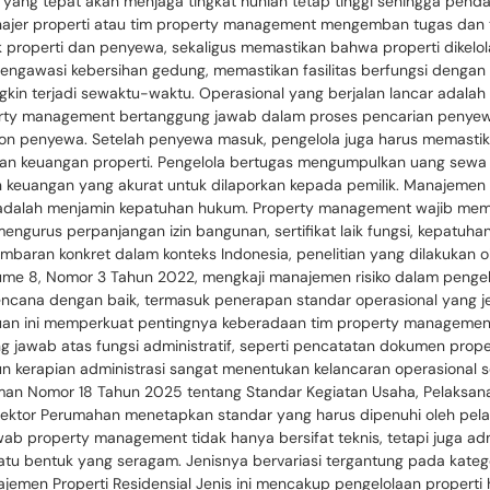
yang tepat akan menjaga tingkat hunian tetap tinggi sehingga pendap
jer properti atau tim property management mengemban tugas dan
 properti dan penyewa, sekaligus memastikan bahwa properti dikelo
engawasi kebersihan gedung, memastikan fasilitas berfungsi dengan 
gkin terjadi sewaktu-waktu. Operasional yang berjalan lancar adala
y management bertanggung jawab dalam proses pencarian penyewa y
calon penyewa. Setelah penyewa masuk, pengelola juga harus memast
laan keuangan properti. Pengelola bertugas mengumpulkan uang sewa 
keuangan yang akurat untuk dilaporkan kepada pemilik. Manajemen
t adalah menjamin kepatuhan hukum. Property management wajib mema
engurus perpanjangan izin bangunan, sertifikat laik fungsi, kepatuha
mbaran konkret dalam konteks Indonesia, penelitian yang dilakukan 
lume 8, Nomor 3 Tahun 2022, mengkaji manajemen risiko dalam pengelo
cana dengan baik, termasuk penerapan standar operasional yang jela
uan ini memperkuat pentingnya keberadaan tim property management y
 jawab atas fungsi administratif, seperti pencatatan dokumen prope
un kerapian administrasi sangat menentukan kelancaran operasional s
an Nomor 18 Tahun 2025 tentang Standar Kegiatan Usaha, Pelaksa
Sektor Perumahan menetapkan standar yang harus dipenuhi oleh pelaku
 property management tidak hanya bersifat teknis, tetapi juga admi
u bentuk yang seragam. Jenisnya bervariasi tergantung pada kategor
Manajemen Properti Residensial Jenis ini mencakup pengelolaan propert