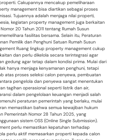
 properti. Cakupannya mencakup pemeliharaan
erty management bisa diartikan sebagai proses
isasi. Tujuannya adalah menjaga nilai properti,
esia, kegiatan property management juga berkaitan
g Nomor 20 Tahun 2011 tentang Rumah Susun
melihara fasilitas bersama. Selain itu, Peraturan
nan Pemilik dan Penghuni Satuan Rumah Susun
nagement Ruang lingkup property management cukup
aitan dan perlu dikelola secara terintegrasi agar
an gedung agar tetap dalam kondisi prima. Mulai dari
k tidak hanya menjaga kenyamanan penghuni, tetapi
wab atas proses seleksi calon penyewa, pembuatan
k antara pengelola dan penyewa sangat menentukan
tagihan operasional seperti listrik dan air,
aransi dalam pengelolaan keuangan menjadi salah
memenuhi peraturan pemerintah yang berlaku, mulai
berperan memastikan bahwa semua kewajiban hukum
turan Pemerintah Nomor 28 Tahun 2025, yang
gunaan sistem OSS (Online Single Submission).
ement perlu memastikan kepatuhan terhadap
lola perlu aktif memasarkan properti kepada calon