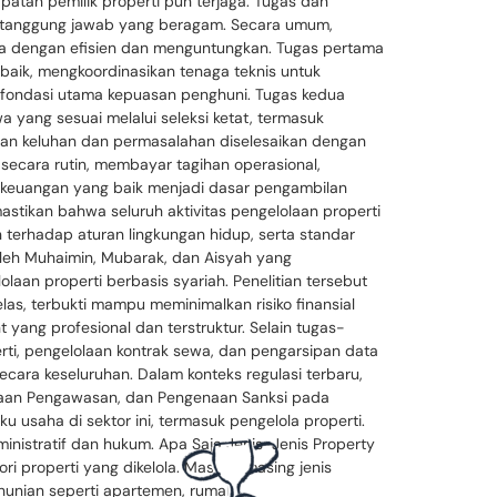
atan pemilik properti pun terjaga. Tugas dan
 tanggung jawab yang beragam. Secara umum,
la dengan efisien dan menguntungkan. Tugas pertama
baik, mengkoordinasikan tenaga teknis untuk
h fondasi utama kepuasan penghuni. Tugas kedua
ang sesuai melalui seleksi ketat, termasuk
ikan keluhan dan permasalahan diselesaikan dengan
secara rutin, membayar tagihan operasional,
 keuangan yang baik menjadi dasar pengambilan
stikan bahwa seluruh aktivitas pengelolaan properti
n terhadap aturan lingkungan hidup, serta standar
oleh Muhaimin, Mubarak, dan Aisyah yang
laan properti berbasis syariah. Penelitian tersebut
s, terbukti mampu meminimalkan risiko finansial
ang profesional dan terstruktur. Selain tugas-
rti, pengelolaan kontrak sewa, dan pengarsipan data
ecara keseluruhan. Dalam konteks regulasi terbaru,
naan Pengawasan, dan Pengenaan Sanksi pada
 usaha di sektor ini, termasuk pengelola properti.
nistratif dan hukum. Apa Saja Jenis-Jenis Property
i properti yang dikelola. Masing-masing jenis
i hunian seperti apartemen, rumah